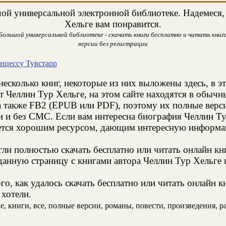
ой универсальной электронной библиотеке. Надемеся, 
Хельге вам понравится.
 Большой универсальной библиотеке - скачать книги бесплатно и читать книги
версии без регистрации
инцессу Тувстарр
несколько книг, некоторые из них выложены здесь, в э
т Челлин Тур Хельге, на этом сайте находятся в обыч
а также FB2 (EPUB или PDF), поэтому их полные верси
ии и без СМС. Если вам интересна биография Челлин Т
яется хорошим ресурсом, дающим интересную информац
и полностью скачать бесплатно или читать онлайн кн
анную страницу с книгами автора Челлин Тур Хельге н
о, как удалось скачать бесплатно или читать онлайн к
 хотели.
 книги, все, полные версии, романы, повести, произведения, рас