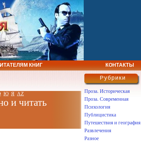
ЧИТАТЕЛЯМ КНИГ
КОНТАКТЫ
Рубрики
Проза. Историческая
Э
Ю
Я
AZ
Проза. Современная
но и читать
Психология
Публицистика
Путешествия и география
Развлечения
Разное