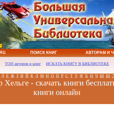
ORG
ПОИСК КНИГ
АВТОРАМ И 
ТОП авторов и книг
ИСКАТЬ КНИГУ В БИБЛИОТЕКЕ
Д
Е
Ж
З
И
Й
К
Л
М
Н
О
П
Р
С
Т
У
Ф
Х
Ц
Ч
Ш
Щ
 Хельге - скачать книги бесплат
книги онлайн