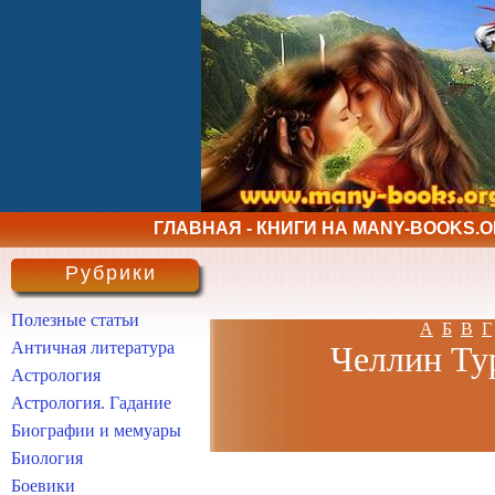
ГЛАВНАЯ - КНИГИ НА MANY-BOOKS.
Рубрики
Полезные статьи
А
Б
В
Г
Античная литература
Челлин Тур
Астрология
Астрология. Гадание
Биографии и мемуары
Биология
Боевики