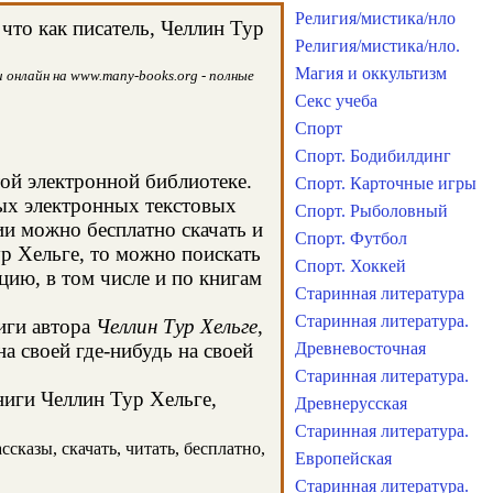
Религия/мистика/нло
что как писатель, Челлин Тур
Религия/мистика/нло.
Магия и оккультизм
 онлайн на www.many-books.org - полные
Секс учеба
Спорт
Спорт. Бодибилдинг
той электронной библиотеке.
Спорт. Карточные игры
ных электронных текстовых
Спорт. Рыболовный
и можно бесплатно скачать и
Спорт. Футбол
ур Хельге, то можно поискать
Спорт. Хоккей
ию, в том числе и по книгам
Старинная литература
Старинная литература.
иги автора
Челлин Тур Хельге
,
а своей где-нибудь на своей
Древневосточная
Старинная литература.
ниги Челлин Тур Хельге,
Древнерусская
Старинная литература.
сказы, скачать, читать, бесплатно,
Европейская
Старинная литература.