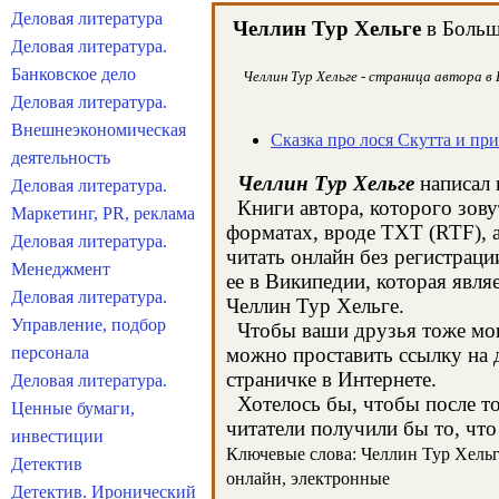
Деловая литература
Челлин Тур Хельге
в Больш
Деловая литература.
Банковское дело
Челлин Тур Хельге - страница автора в
Деловая литература.
Внешнеэкономическая
Сказка про лося Скутта и пр
деятельность
Челлин Тур Хельге
написал 
Деловая литература.
Книги автора, которого зову
Маркетинг, PR, реклама
форматах, вроде TXT (RTF), 
Деловая литература.
читать онлайн без регистрац
Менеджмент
ее в Википедии, которая явл
Деловая литература.
Челлин Тур Хельге.
Управление, подбор
Чтобы ваши друзья тоже могл
персонала
можно проставить ссылку на д
страничке в Интернете.
Деловая литература.
Хотелось бы, чтобы после тог
Ценные бумаги,
читатели получили бы то, что
инвестиции
Ключевые слова: Челлин Тур Хельге,
Детектив
онлайн, электронные
Детектив. Иронический