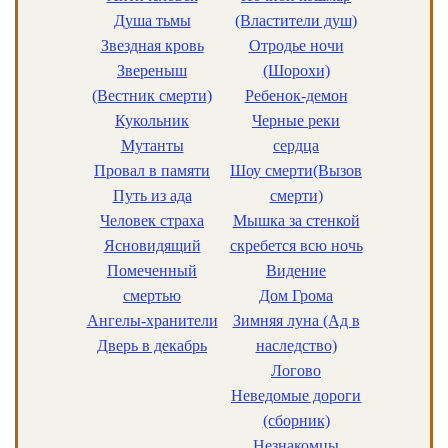
Душа тьмы
(Властители душ)
Звездная кровь
Отродье ночи
Звереныш
(Шорохи)
(Вестник смерти)
Ребенок-демон
Кукольник
Черные реки
Мутанты
сердца
Провал в памяти
Шоу смерти(Вызов
Путь из ада
смерти)
Человек страха
Мышка за стенкой
Ясновидящий
скребется всю ночь
Помеченный
Видение
cмертью
Дом Грома
Ангелы-хранители
Зимняя луна (Ад в
Дверь в декабрь
наследство)
Логово
Неведомые дороги
(сборник)
Незнакомцы