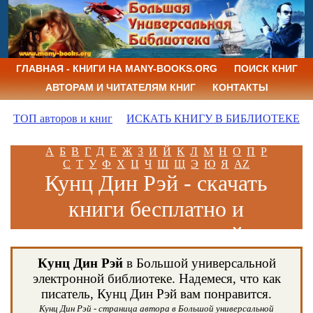
ГЛАВНАЯ - КНИГИ НА MANY-BOOKS.ORG
ПОИСК КНИГ
АВТОРАМ И ЧИТАТЕЛЯМ КНИГ
КОНТАКТЫ
ТОП авторов и книг
ИСКАТЬ КНИГУ В БИБЛИОТЕКЕ
А
Б
В
Г
Д
Е
Ж
З
И
Й
К
Л
М
Н
О
П
Р
С
Т
У
Ф
Х
Ц
Ч
Ш
Щ
Э
Ю
Я
AZ
Кунц Дин Рэй - скачать
книги бесплатно и
читать книги онлайн
Кунц Дин Рэй
в Большой универсальной
электронной библиотеке. Надемеся, что как
писатель, Кунц Дин Рэй вам понравится.
Кунц Дин Рэй - страница автора в Большой универсальной