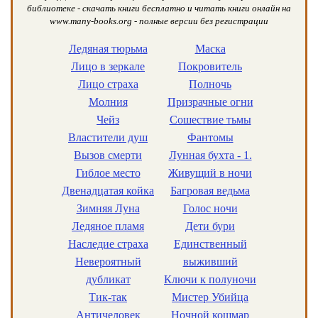
библиотеке - скачать книги бесплатно и читать книги онлайн на
www.many-books.org - полные версии без регистрации
Ледяная тюрьма
Маска
Лицо в зеркале
Покровитель
Лицо страха
Полночь
Молния
Призрачные огни
Чейз
Сошествие тьмы
Властители душ
Фантомы
Вызов смерти
Лунная бухта - 1.
Гиблое место
Живущий в ночи
Двенадцатая койка
Багровая ведьма
Зимняя Луна
Голос ночи
Ледяное пламя
Дети бури
Наследие страха
Единственный
Невероятный
выживший
дубликат
Ключи к полуночи
Тик-так
Мистер Убийца
Античеловек
Ночной кошмар