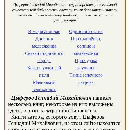
Цыферов Геннадий Михайлович - страница автора в Большой
универсальной библиотеке - скачать книги бесплатно и читать
книги онлайн на www.many-books.org - полные версии без
регистрации
В медвежий час
Одинокий ослик
Дневник
Про цыплёнка,
медвежонка
солнце и
Сказки старинного
медвежонка
города
Про чудака
Как лягушки чай
лягушонка
пили
Тайна запечного
Маленький
сверчка
великанчик
Цыферов Геннадий Михайлович
написал
несколько книг, некоторые из них выложены
здесь, в этой электронной библиотеке.
Книги автора, которого зовут Цыферов
Геннадий Михайлович, на этом сайте находятся
в обычных электронных текстовых форматах,