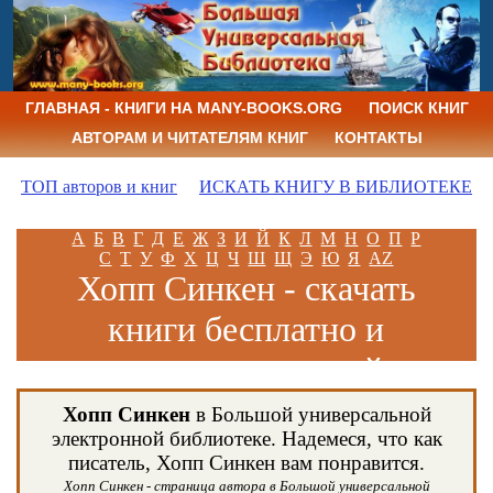
ГЛАВНАЯ - КНИГИ НА MANY-BOOKS.ORG
ПОИСК КНИГ
АВТОРАМ И ЧИТАТЕЛЯМ КНИГ
КОНТАКТЫ
ТОП авторов и книг
ИСКАТЬ КНИГУ В БИБЛИОТЕКЕ
А
Б
В
Г
Д
Е
Ж
З
И
Й
К
Л
М
Н
О
П
Р
С
Т
У
Ф
Х
Ц
Ч
Ш
Щ
Э
Ю
Я
AZ
Хопп Синкен - скачать
книги бесплатно и
читать книги онлайн
Хопп Синкен
в Большой универсальной
электронной библиотеке. Надемеся, что как
писатель, Хопп Синкен вам понравится.
Хопп Синкен - страница автора в Большой универсальной