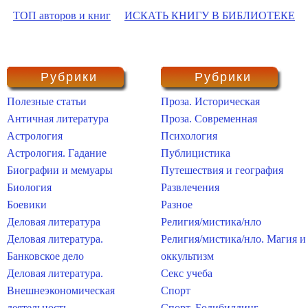
ТОП авторов и книг
ИСКАТЬ КНИГУ В БИБЛИОТЕКЕ
Рубрики
Рубрики
Полезные статьи
Проза. Историческая
Античная литература
Проза. Современная
Астрология
Психология
Астрология. Гадание
Публицистика
Биографии и мемуары
Путешествия и география
Биология
Развлечения
Боевики
Разное
Деловая литература
Религия/мистика/нло
Деловая литература.
Религия/мистика/нло. Магия и
Банковское дело
оккультизм
Деловая литература.
Секс учеба
Внешнеэкономическая
Спорт
деятельность
Спорт. Бодибилдинг