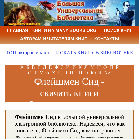
ГЛАВНАЯ - КНИГИ НА MANY-BOOKS.ORG
ПОИСК КНИГ
АВТОРАМ И ЧИТАТЕЛЯМ КНИГ
КОНТАКТЫ
ТОП авторов и книг
ИСКАТЬ КНИГУ В БИБЛИОТЕКЕ
А
Б
В
Г
Д
Е
Ж
З
И
Й
К
Л
М
Н
О
П
Р
С
Т
У
Ф
Х
Ц
Ч
Ш
Щ
Э
Ю
Я
AZ
Флейшмен Сид -
скачать книги
бесплатно и читать
книги онлайн
Флейшмен Сид
в Большой универсальной
электронной библиотеке. Надемеся, что как
писатель, Флейшмен Сид вам понравится.
Флейшмен Сид - страница автора в Большой универсальной