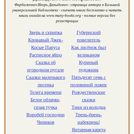
Фарбажевич Игорь Давыдович - страница автора в Большой
универсальной библиотеке - скачать книги бесплатно и читать
книги онлайн на www.many-books.org - полные версии без
регистрации
Зверь и скрипка
Губернский
Кровавый Джек-
повелитель
Косые Паруса
Как лисёнок был
Расписное яйцо
великаном
Сказка об
Куриный
огородном пугале
художник
Сказки маленького
Пятьдесят семь с
лисенка
половиной ложек
Телега времени
Рождественские
Белое облачко,
сказки
сизая тучка
Тики из колодца
Воробей господин
Трень-брень-
Чириков
набекрень!
Янтарная карета