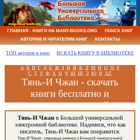
ГЛАВНАЯ - КНИГИ НА MANY-BOOKS.ORG
ПОИСК КНИГ
АВТОРАМ И ЧИТАТЕЛЯМ КНИГ
КОНТАКТЫ
ТОП авторов и книг
ИСКАТЬ КНИГУ В БИБЛИОТЕКЕ
А
Б
В
Г
Д
Е
Ж
З
И
Й
К
Л
М
Н
О
П
Р
С
Т
У
Ф
Х
Ц
Ч
Ш
Щ
Э
Ю
Я
AZ
Тянь-И Чжан - скачать
книги бесплатно и
читать книги онлайн
Тянь-И Чжан
в Большой универсальной
электронной библиотеке. Надемеся, что как
писатель, Тянь-И Чжан вам понравится.
Тянь-И Чжан - страница автора в Большой универсальной