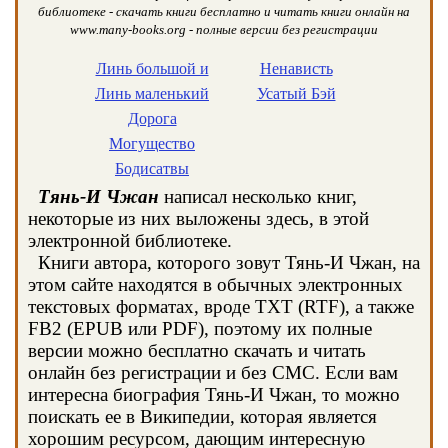
библиотеке - скачать книги бесплатно и читать книги онлайн на
www.many-books.org - полные версии без регистрации
Линь большой и
Ненависть
Линь маленький
Усатый Бэй
Дорога
Могущество
Бодисатвы
Тянь-И Чжан
написал несколько книг,
некоторые из них выложены здесь, в этой
электронной библиотеке.
Книги автора, которого зовут Тянь-И Чжан, на
этом сайте находятся в обычных электронных
текстовых форматах, вроде TXT (RTF), а также
FB2 (EPUB или PDF), поэтому их полные
версии можно бесплатно скачать и читать
онлайн без регистрации и без СМС. Если вам
интересна биография Тянь-И Чжан, то можно
поискать ее в Википедии, которая является
хорошим ресурсом, дающим интересную