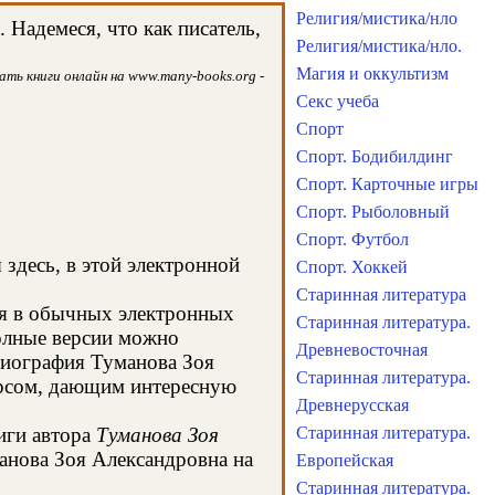
Религия/мистика/нло
Надемеся, что как писатель,
Религия/мистика/нло.
Магия и оккультизм
ть книги онлайн на www.many-books.org -
Секс учеба
Спорт
Спорт. Бодибилдинг
Спорт. Карточные игры
Спорт. Рыболовный
Спорт. Футбол
здесь, в этой электронной
Спорт. Хоккей
Старинная литература
ся в обычных электронных
Старинная литература.
олные версии можно
Древневосточная
 биография Туманова Зоя
Старинная литература.
урсом, дающим интересную
Древнерусская
иги автора
Туманова Зоя
Старинная литература.
анова Зоя Александровна на
Европейская
Старинная литература.