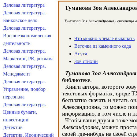
Деловая литература
Туманова Зоя Александро
Деловая литература.
Банковское дело
Туманова Зоя Александровна - страница 
Деловая литература.
Внешнеэкономическая
Что можно в земле выкопать
деятельность
Веточка из каменного сада
Деловая литература.
Агутя
Маркетинг, PR, реклама
Зов стихии
Деловая литература.
Туманова Зоя Александров
Менеджмент
библиотеке.
Деловая литература.
Книги автора, которого зову
Управление, подбор
текстовых форматах, вроде T
персонала
бесплатно скачать и читать о
Деловая литература.
Александровна, то можно пои
Ценные бумаги,
информацию, в том числе и п
инвестиции
Чтобы ваши друзья тоже могл
Александровна
, можно проста
Детектив
своей где-нибудь на своей стр
Детектив. Иронический