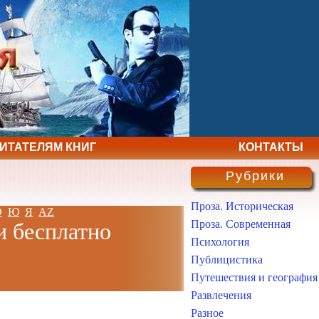
ЧИТАТЕЛЯМ КНИГ
КОНТАКТЫ
Рубрики
Проза. Историческая
Э
Ю
Я
AZ
Проза. Современная
и бесплатно
Психология
Публицистика
Путешествия и география
Развлечения
Разное