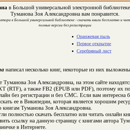
вна
в Большой универсальной электронной библиотеке. 
Туманова Зоя Александровна вам понравится.
автора в Большой универсальной библиотеке - скачать книги бесплатно и чита
полные версии без регистрации
Оранжевая пыль
Первое открытие
Серебряный лист
на
написал несколько книг, некоторые из них выложены 
т Туманова Зоя Александровна, на этом сайте находят
XT (RTF), а также FB2 (EPUB или PDF), поэтому их п
нлайн без регистрации и без СМС. Если вам интересна
скать ее в Википедии, которая является хорошим рес
о книгам Туманова Зоя Александровна.
и полностью скачать бесплатно или читать онлайн кн
вить ссылку на данную страницу с книгами автора Тум
аничке в Интернете.