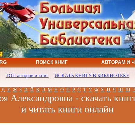
ORG
ПОИСК КНИГ
АВТОРАМ И 
ТОП авторов и книг
ИСКАТЬ КНИГУ В БИБЛИОТЕКЕ
Д
Е
Ж
З
И
Й
К
Л
М
Н
О
П
Р
С
Т
У
Ф
Х
Ц
Ч
Ш
Щ
оя Александровна - скачать книг
и читать книги онлайн