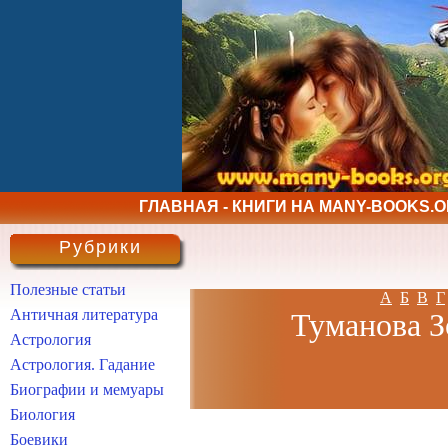
ГЛАВНАЯ - КНИГИ НА MANY-BOOKS.
Рубрики
Полезные статьи
А
Б
В
Г
Античная литература
Туманова З
Астрология
Астрология. Гадание
Биографии и мемуары
Биология
Боевики