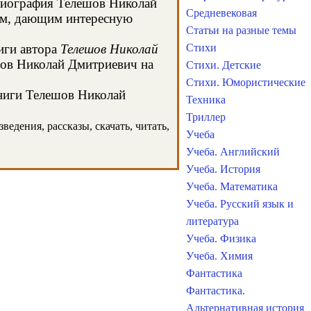
 биография Телешов Николай
Средневековая
сом, дающим интересную
Статьи на разные темы
иги автора
Телешов Николай
Стихи
шов Николай Дмитриевич на
Стихи. Детские
Стихи. Юмористические
книги Телешов Николай
Техника
Триллер
едения, рассказы, скачать, читать,
Учеба
Учеба. Английский
Учеба. История
Учеба. Математика
Учеба. Русский язык и
литература
Учеба. Физика
Учеба. Химия
Фантастика
Фантастика.
Альтернативная история