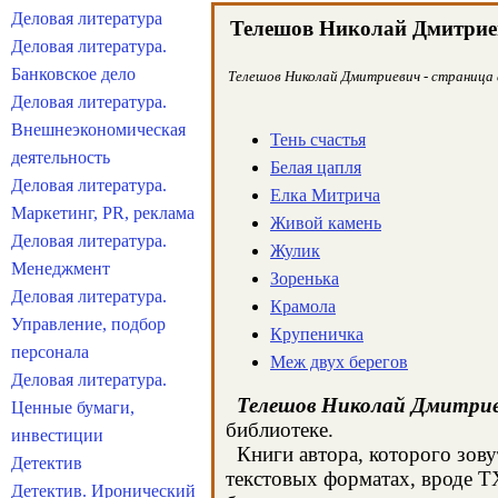
Деловая литература
Телешов Николай Дмитрие
Деловая литература.
Банковское дело
Телешов Николай Дмитриевич - страница а
Деловая литература.
Внешнеэкономическая
Тень счастья
деятельность
Белая цапля
Деловая литература.
Елка Митрича
Маркетинг, PR, реклама
Живой камень
Деловая литература.
Жулик
Менеджмент
Зоренька
Деловая литература.
Крамола
Управление, подбор
Крупеничка
персонала
Меж двух берегов
Деловая литература.
Телешов Николай Дмитри
Ценные бумаги,
библиотеке.
инвестиции
Книги автора, которого зову
Детектив
текстовых форматах, вроде T
Детектив. Иронический