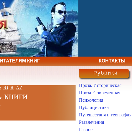
ЧИТАТЕЛЯМ КНИГ
КОНТАКТЫ
Рубрики
Проза. Историческая
Э
Ю
Я
AZ
Проза. Современная
ь книги
Психология
н
Публицистика
Путешествия и география
Развлечения
Разное