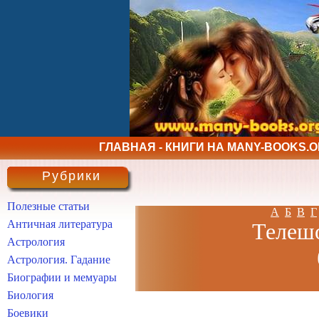
ГЛАВНАЯ - КНИГИ НА MANY-BOOKS.
Рубрики
Полезные статьи
А
Б
В
Г
Античная литература
Телешо
Астрология
Астрология. Гадание
Биографии и мемуары
Биология
Боевики