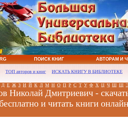
ORG
ПОИСК КНИГ
АВТОРАМ И 
ТОП авторов и книг
ИСКАТЬ КНИГУ В БИБЛИОТЕКЕ
Д
Е
Ж
З
И
Й
К
Л
М
Н
О
П
Р
С
Т
У
Ф
Х
Ц
Ч
Ш
Щ
в Николай Дмитриевич - скачат
бесплатно и читать книги онлай