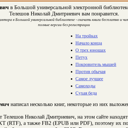
вич
в Большой универсальной электронной библиотеке.
Телешов Николай Дмитриевич вам понравится.
втора в Большой универсальной библиотеке - скачать книги бесплатно и чит
полные версии без регистрации
На тройках
Начало конца
О трех юношах
Петух
Покровитель мышей
Против обычая
Самое лучшее
Самоходы
Сухая беда
евич
написал несколько книг, некоторые из них выложе
т Телешов Николай Дмитриевич, на этом сайте находя
XT (RTF), а также FB2 (EPUB или PDF), поэтому их п