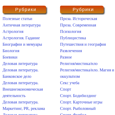
Рубрики
Рубрики
Полезные статьи
Проза. Историческая
Античная литература
Проза. Современная
Астрология
Психология
Астрология. Гадание
Публицистика
Биографии и мемуары
Путешествия и география
Биология
Развлечения
Боевики
Разное
Деловая литература
Религия/мистика/нло
Деловая литература.
Религия/мистика/нло. Магия и
Банковское дело
оккультизм
Деловая литература.
Секс учеба
Внешнеэкономическая
Спорт
деятельность
Спорт. Бодибилдинг
Деловая литература.
Спорт. Карточные игры
Маркетинг, PR, реклама
Спорт. Рыболовный
Деловая литература.
Спорт. Футбол