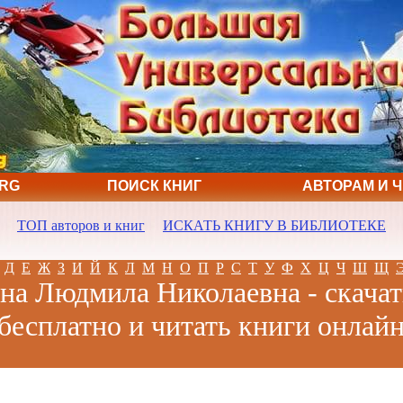
ORG
ПОИСК КНИГ
АВТОРАМ И 
ТОП авторов и книг
ИСКАТЬ КНИГУ В БИБЛИОТЕКЕ
Д
Е
Ж
З
И
Й
К
Л
М
Н
О
П
Р
С
Т
У
Ф
Х
Ц
Ч
Ш
Щ
на Людмила Николаевна - скачат
бесплатно и читать книги онлай