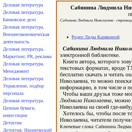
Деловая литература
Сабинина Людмила Ни
Деловая литература.
п
Банковское дело
Сабинина Людмила Николаевна - страница 
Деловая литература.
Внешнеэкономическая
Родео Лиды Карякиной
деятельность
Сабинина Людмила Никол
Деловая литература.
электронной библиотеке.
Маркетинг, PR, реклама
Книги автора, которого зову
Деловая литература.
текстовых форматах, вроде T
Менеджмент
бесплатно скачать и читать 
Деловая литература.
Николаевна, то можно поиска
Управление, подбор
информацию, в том числе и п
персонала
Чтобы ваши друзья тоже могл
Людмила Николаевна
, можно
Деловая литература.
Николаевна на своей где-нибу
Ценные бумаги,
Хотелось бы, чтобы после то
инвестиции
Николаевна, читатели получил
Детектив
Ключевые слова: Сабинина Людмила 
Детектив. Иронический