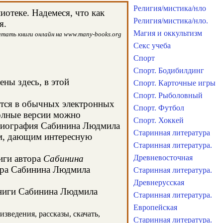
Религия/мистика/нло
отеке. Надемеся, что как
Религия/мистика/нло.
я.
Магия и оккультизм
итать книги онлайн на www.many-books.org
Секс учеба
Спорт
Спорт. Бодибилдинг
ены здесь, в этой
Спорт. Карточные игры
Спорт. Рыболовный
ятся в обычных электронных
Спорт. Футбол
олные версии можно
Спорт. Хоккей
а биография Сабинина Людмила
Старинная литература
ом, дающим интересную
Старинная литература.
иги автора
Сабинина
Древневосточная
тора Сабинина Людмила
Старинная литература.
Древнерусская
 книги Сабинина Людмила
Старинная литература.
Европейская
зведения, рассказы, скачать,
Старинная литература.