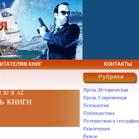
ЧИТАТЕЛЯМ КНИГ
КОНТАКТЫ
Рубрики
Проза. Историческая
Э
Ю
Я
AZ
Проза. Современная
ь книги
Психология
н
Публицистика
Путешествия и география
Развлечения
Разное