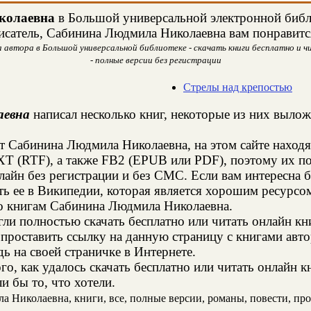
колаевна
в Большой универсальной электронной библи
исатель, Сабинина Людмила Николаевна вам понравитс
автора в Большой универсальной библиотеке - скачать книги бесплатно и ч
- полные версии без регистрации
Стрелы над крепостью
аевна
написал несколько книг, некоторые из них вылож
т Сабинина Людмила Николаевна, на этом сайте наход
XT (RTF), а также FB2 (EPUB или PDF), поэтому их п
онлайн без регистрации и без СМС. Если вам интересн
ть ее в Википедии, которая является хорошим ресурс
о книгам Сабинина Людмила Николаевна.
и полностью скачать бесплатно или читать онлайн кн
 проставить ссылку на данную страницу с книгами ав
дь на своей страничке в Интернете.
го, как удалось скачать бесплатно или читать онлайн
и бы то, что хотели.
Николаевна, книги, все, полные версии, романы, повести, прои