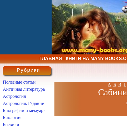
ГЛАВНАЯ - КНИГИ НА MANY-BOOKS.
Рубрики
Полезные статьи
А
Б
В
Г
Античная литература
Сабини
Астрология
Астрология. Гадание
Биографии и мемуары
Биология
Боевики