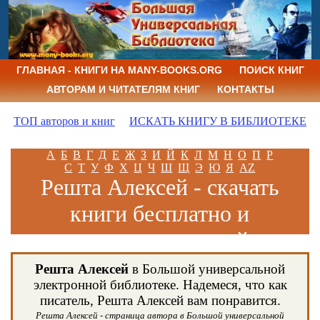
ГЛАВНАЯ - КНИГИ НА MANY-BOOKS.ORG
ПОИСК КНИГ
АВТОРАМ И ЧИТАТЕЛЯМ КНИГ
КОНТАКТЫ
ТОП авторов и книг
ИСКАТЬ КНИГУ В БИБЛИОТЕКЕ
А
Б
В
Г
Д
Е
Ж
З
И
Й
К
Л
М
Н
О
П
Р
С
Т
У
Ф
Х
Ц
Ч
Ш
Щ
Э
Ю
Я
AZ
Решта Алексей - скачать
книги бесплатно и
читать книги онлайн
Решта Алексей
в Большой универсальной
электронной библиотеке. Надемеся, что как
писатель, Решта Алексей вам понравится.
Решта Алексей - страница автора в Большой универсальной