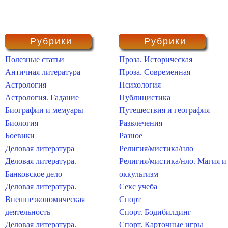
Рубрики
Рубрики
Полезные статьи
Проза. Историческая
Античная литература
Проза. Современная
Астрология
Психология
Астрология. Гадание
Публицистика
Биографии и мемуары
Путешествия и география
Биология
Развлечения
Боевики
Разное
Деловая литература
Религия/мистика/нло
Деловая литература.
Религия/мистика/нло. Магия и
Банковское дело
оккультизм
Деловая литература.
Секс учеба
Внешнеэкономическая
Спорт
деятельность
Спорт. Бодибилдинг
Деловая литература.
Спорт. Карточные игры