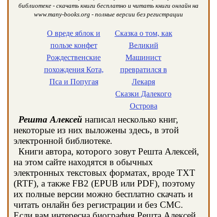
библиотеке - скачать книги бесплатно и читать книги онлайн на
www.many-books.org - полные версии без регистрации
О вреде яблок и
Сказка о том, как
пользе конфет
Великий
Рождественские
Машинист
похождения Кота,
превратился в
Пса и Попугая
Лекаря
Сказки Далекого
Острова
Решта Алексей
написал несколько книг,
некоторые из них выложены здесь, в этой
электронной библиотеке.
Книги автора, которого зовут Решта Алексей,
на этом сайте находятся в обычных
электронных текстовых форматах, вроде TXT
(RTF), а также FB2 (EPUB или PDF), поэтому
их полные версии можно бесплатно скачать и
читать онлайн без регистрации и без СМС.
Если вам интересна биография Решта Алексей,