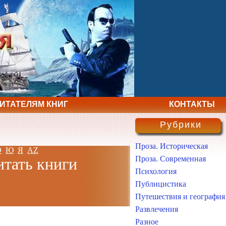
ЧИТАТЕЛЯМ КНИГ
КОНТАКТЫ
Рубрики
Проза. Историческая
Э
Ю
Я
AZ
Проза. Современная
итать книги
Психология
Публицистика
Путешествия и география
Развлечения
Разное