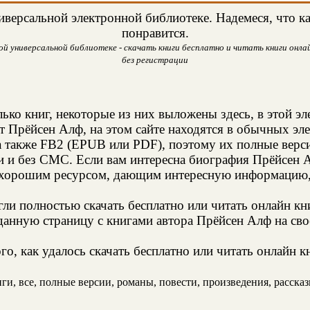
версальной электронной библиотеке. Надемеся, что ка
понравится.
й универсальной библиотеке - скачать книги бесплатно и читать книги онлай
без регистрации
ько книг, некоторые из них выложены здесь, в этой э
т Прёйсен Алф, на этом сайте находятся в обычных эл
а также FB2 (EPUB или PDF), поэтому их полные верси
и и без СМС. Если вам интересна биография Прёйсен А
 хорошим ресурсом, дающим интересную информацию, 
и полностью скачать бесплатно или читать онлайн кн
данную страницу с книгами автора Прёйсен Алф на свое
о, как удалось скачать бесплатно или читать онлайн 
и, все, полные версии, романы, повести, произведения, рассказы,