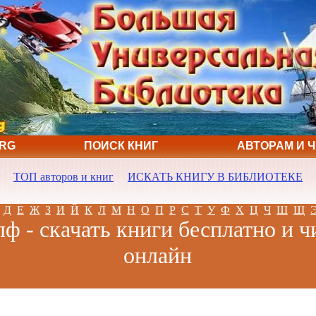
ORG
ПОИСК КНИГ
АВТОРАМ И 
ТОП авторов и книг
ИСКАТЬ КНИГУ В БИБЛИОТЕКЕ
Д
Е
Ж
З
И
Й
К
Л
М
Н
О
П
Р
С
Т
У
Ф
Х
Ц
Ч
Ш
Щ
ф - скачать книги бесплатно и ч
онлайн