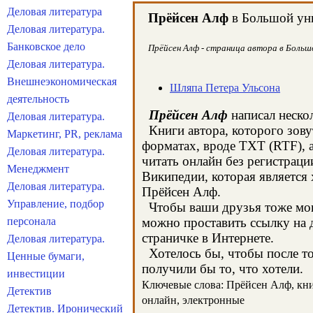
Деловая литература
Прёйсен Алф
в Большой уни
Деловая литература.
Банковское дело
Прёйсен Алф - страница автора в Большо
Деловая литература.
Внешнеэкономическая
Шляпа Петера Ульсона
деятельность
Прёйсен Алф
написал нескол
Деловая литература.
Книги автора, которого зову
Маркетинг, PR, реклама
форматах, вроде TXT (RTF), 
Деловая литература.
читать онлайн без регистраци
Менеджмент
Википедии, которая является
Деловая литература.
Прёйсен Алф.
Управление, подбор
Чтобы ваши друзья тоже могл
персонала
можно проставить ссылку на 
страничке в Интернете.
Деловая литература.
Хотелось бы, чтобы после тог
Ценные бумаги,
получили бы то, что хотели.
инвестиции
Ключевые слова: Прёйсен Алф, книг
Детектив
онлайн, электронные
Детектив. Иронический