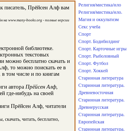
Религия/мистика/нло
к писатель, Прёйсен Алф вам
Религия/мистика/нло.
Магия и оккультизм
н на www.many-books.org - полные версии
Секс учеба
Спорт
Спорт. Бодибилдинг
лектронной библиотеке.
Спорт. Карточные игры
ектронных текстовых
Спорт. Рыболовный
и можно бесплатно скачать и
Спорт. Футбол
лф, то можно поискать ее в
Спорт. Хоккей
в том числе и по книгам
Старинная литература
Старинная литература.
иги автора
Прёйсен Алф
,
й где-нибудь на своей
Древневосточная
Старинная литература.
книги Прёйсен Алф, читатели
Древнерусская
Старинная литература.
 скачать, читать, бесплатно,
Европейская
Старинная литература.