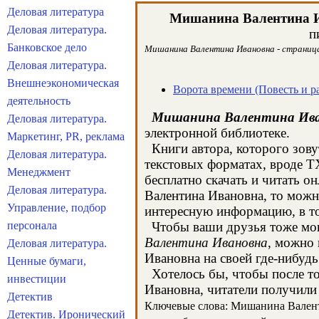
Деловая литература
Мишанина Валентина 
Деловая литература.
п
Банковское дело
Мишанина Валентина Ивановна - страница 
Деловая литература.
Внешнеэкономическая
Ворота времени (Повесть и р
деятельность
Мишанина Валентина Ив
Деловая литература.
электронной библиотеке.
Маркетинг, PR, реклама
Книги автора, которого зову
Деловая литература.
текстовых форматах, вроде T
Менеджмент
бесплатно скачать и читать 
Деловая литература.
Валентина Ивановна, то можн
Управление, подбор
интересную информацию, в т
персонала
Чтобы ваши друзья тоже могл
Валентина Ивановна
, можно 
Деловая литература.
Ивановна на своей где-нибудь
Ценные бумаги,
Хотелось бы, чтобы после то
инвестиции
Ивановна, читатели получили 
Детектив
Ключевые слова: Мишанина Валентин
Детектив. Иронический