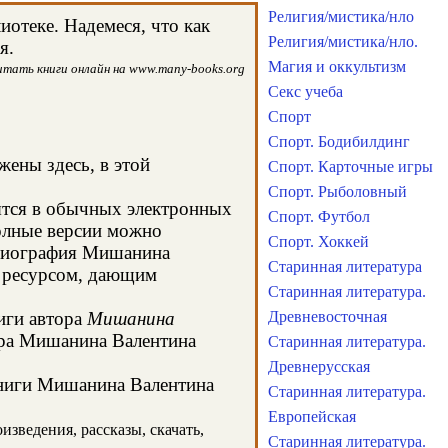
Религия/мистика/нло
отеке. Надемеся, что как
Религия/мистика/нло.
я.
Магия и оккультизм
итать книги онлайн на www.many-books.org
Секс учеба
Спорт
Спорт. Бодибилдинг
жены здесь, в этой
Спорт. Карточные игры
Спорт. Рыболовный
ятся в обычных электронных
Спорт. Футбол
олные версии можно
Спорт. Хоккей
а биография Мишанина
Старинная литература
м ресурсом, дающим
Старинная литература.
иги автора
Мишанина
Древневосточная
ора Мишанина Валентина
Старинная литература.
Древнерусская
 книги Мишанина Валентина
Старинная литература.
Европейская
зведения, рассказы, скачать,
Старинная литература.