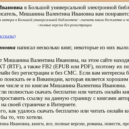
Ивановна
в Большой универсальной электронной библи
исатель, Мишанина Валентина Ивановна вам понравитс
автора в Большой универсальной библиотеке - скачать книги бесплатно и ч
- полные версии без регистрации
ассказы)
ановна
написал несколько книг, некоторые из них выло
т Мишанина Валентина Ивановна, на этом сайте наход
XT (RTF), а также FB2 (EPUB или PDF), поэтому их п
онлайн без регистрации и без СМС. Если вам интересн
о поискать ее в Википедии, которая является хороши
ом числе и по книгам Мишанина Валентина Ивановна.
и полностью скачать бесплатно или читать онлайн кн
проставить ссылку на данную страницу с книгами авт
 на своей страничке в Интернете.
го, как удалось скачать бесплатно или читать онлайн
бы то, что хотели.
а Ивановна, книги, все, полные версии, романы, повести, прои