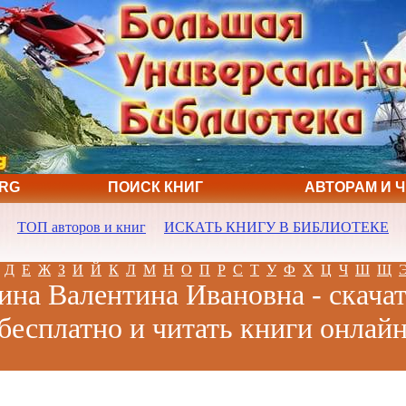
ORG
ПОИСК КНИГ
АВТОРАМ И 
ТОП авторов и книг
ИСКАТЬ КНИГУ В БИБЛИОТЕКЕ
Д
Е
Ж
З
И
Й
К
Л
М
Н
О
П
Р
С
Т
У
Ф
Х
Ц
Ч
Ш
Щ
на Валентина Ивановна - скачат
бесплатно и читать книги онлай