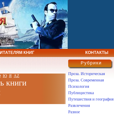
ЧИТАТЕЛЯМ КНИГ
КОНТАКТЫ
Рубрики
Проза. Историческая
Э
Ю
Я
AZ
Проза. Современная
ь книги
Психология
н
Публицистика
Путешествия и география
Развлечения
Разное