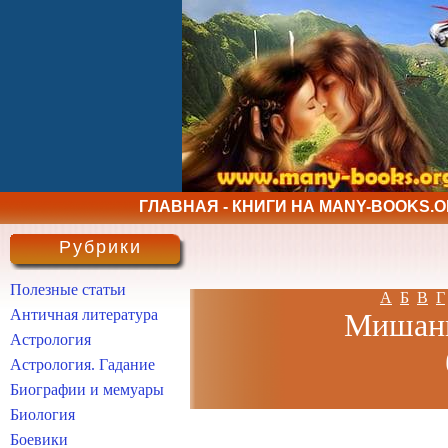
ГЛАВНАЯ - КНИГИ НА MANY-BOOKS.
Рубрики
Полезные статьи
А
Б
В
Г
Античная литература
Мишани
Астрология
Астрология. Гадание
Биографии и мемуары
Биология
Боевики