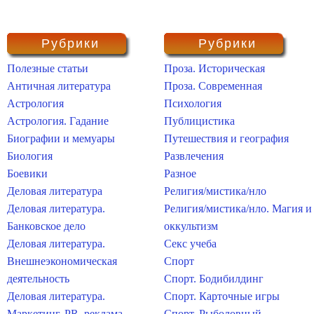
Рубрики
Рубрики
Полезные статьи
Проза. Историческая
Античная литература
Проза. Современная
Астрология
Психология
Астрология. Гадание
Публицистика
Биографии и мемуары
Путешествия и география
Биология
Развлечения
Боевики
Разное
Деловая литература
Религия/мистика/нло
Деловая литература.
Религия/мистика/нло. Магия и
Банковское дело
оккультизм
Деловая литература.
Секс учеба
Внешнеэкономическая
Спорт
деятельность
Спорт. Бодибилдинг
Деловая литература.
Спорт. Карточные игры
Маркетинг, PR, реклама
Спорт. Рыболовный