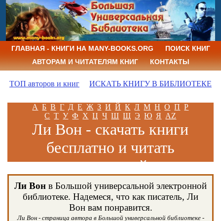
ГЛАВНАЯ - КНИГИ НА MANY-BOOKS.ORG
ПОИСК КНИГ
АВТОРАМ И ЧИТАТЕЛЯМ КНИГ
КОНТАКТЫ
ТОП авторов и книг
ИСКАТЬ КНИГУ В БИБЛИОТЕКЕ
А
Б
В
Г
Д
Е
Ж
З
И
Й
К
Л
М
Н
О
П
Р
С
Т
У
Ф
Х
Ц
Ч
Ш
Щ
Э
Ю
Я
AZ
Ли Вон - скачать книги
бесплатно и читать
книги онлайн
Ли Вон
в Большой универсальной электронной
библиотеке. Надемеся, что как писатель, Ли
Вон вам понравится.
Ли Вон - страница автора в Большой универсальной библиотеке -