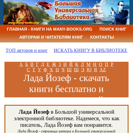
ГЛАВНАЯ - КНИГИ НА MANY-BOOKS.ORG
ПОИСК КНИГ
АВТОРАМ И ЧИТАТЕЛЯМ КНИГ
КОНТАКТЫ
ТОП авторов и книг
ИСКАТЬ КНИГУ В БИБЛИОТЕКЕ
А
Б
В
Г
Д
Е
Ж
З
И
Й
К
Л
М
Н
О
П
Р
С
Т
У
Ф
Х
Ц
Ч
Ш
Щ
Э
Ю
Я
AZ
Лада Йозеф - скачать
книги бесплатно и
читать книги онлайн
Лада Йозеф
в Большой универсальной
электронной библиотеке. Надемеся, что как
писатель, Лада Йозеф вам понравится.
Лада Йозеф - страница автора в Большой универсальной