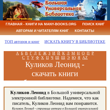
ГЛАВНАЯ - КНИГИ НА MANY-BOOKS.ORG
ПОИСК КНИГ
АВТОРАМ И ЧИТАТЕЛЯМ КНИГ
КОНТАКТЫ
ТОП авторов и книг
ИСКАТЬ КНИГУ В БИБЛИОТЕКЕ
А
Б
В
Г
Д
Е
Ж
З
И
Й
К
Л
М
Н
О
П
Р
С
Т
У
Ф
Х
Ц
Ч
Ш
Щ
Э
Ю
Я
AZ
Куликов Леонид -
скачать книги
бесплатно и читать
книги онлайн
Куликов Леонид
в Большой универсальной
электронной библиотеке. Надемеся, что как
писатель, Куликов Леонид вам понравится.
Куликов Леонид - страница автора в Большой универсальной