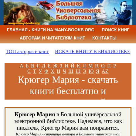
ГЛАВНАЯ - КНИГИ НА MANY-BOOKS.ORG
ПОИСК КНИГ
АВТОРАМ И ЧИТАТЕЛЯМ КНИГ
КОНТАКТЫ
ТОП авторов и книг
ИСКАТЬ КНИГУ В БИБЛИОТЕКЕ
А
Б
В
Г
Д
Е
Ж
З
И
Й
К
Л
М
Н
О
П
Р
С
Т
У
Ф
Х
Ц
Ч
Ш
Щ
Э
Ю
Я
AZ
Крюгер Мария - скачать
книги бесплатно и
читать книги онлайн
Крюгер Мария
в Большой универсальной
электронной библиотеке. Надемеся, что как
писатель, Крюгер Мария вам понравится.
Крюгер Мария - страница автора в Большой универсальной