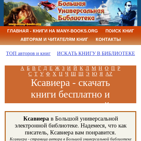
ГЛАВНАЯ - КНИГИ НА MANY-BOOKS.ORG
ПОИСК КНИГ
АВТОРАМ И ЧИТАТЕЛЯМ КНИГ
КОНТАКТЫ
ТОП авторов и книг
ИСКАТЬ КНИГУ В БИБЛИОТЕКЕ
А
Б
В
Г
Д
Е
Ж
З
И
Й
К
Л
М
Н
О
П
Р
С
Т
У
Ф
Х
Ц
Ч
Ш
Щ
Э
Ю
Я
AZ
Ксавиера - скачать
книги бесплатно и
читать книги онлайн
Ксавиера
в Большой универсальной
электронной библиотеке. Надемеся, что как
писатель, Ксавиера вам понравится.
Ксавиера - страница автора в Большой универсальной библиотеке