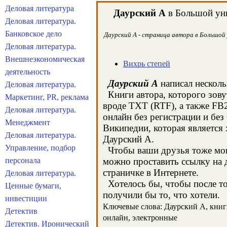
Деловая литература
Даурский А
в Большой уни
Деловая литература.
Банковское дело
Даурский А - страница автора в Большой 
Деловая литература.
Внешнеэкономическая
Вихрь степей
деятельность
Даурский А
написал несколь
Деловая литература.
Книги автора, которого зову
Маркетинг, PR, реклама
вроде TXT (RTF), а также FB
Деловая литература.
онлайн без регистрации и без
Менеджмент
Википедии, которая является
Деловая литература.
Даурский А.
Управление, подбор
Чтобы ваши друзья тоже могл
персонала
можно проставить ссылку на д
страничке в Интернете.
Деловая литература.
Хотелось бы, чтобы после тог
Ценные бумаги,
получили бы то, что хотели.
инвестиции
Ключевые слова: Даурский А, книги,
Детектив
онлайн, электронные
Детектив. Иронический