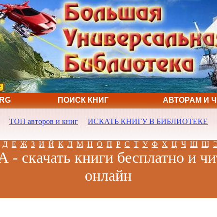
ORG
ПОИСК КНИГ
АВТОРАМ И 
ТОП авторов и книг
ИСКАТЬ КНИГУ В БИБЛИОТЕКЕ
Д
Е
Ж
З
И
Й
К
Л
М
Н
О
П
Р
С
Т
У
Ф
Х
Ц
Ч
Ш
Щ
А - скачать книги бесплатно и чи
онлайн