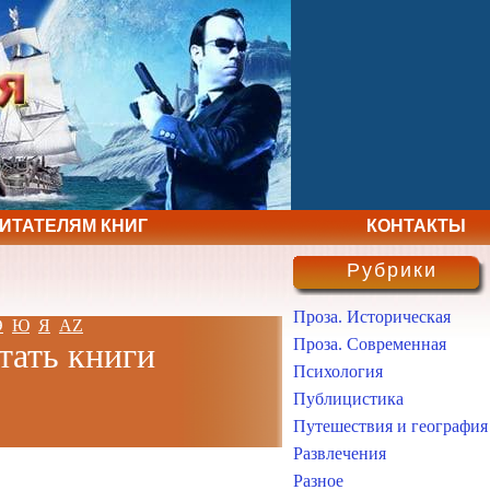
ЧИТАТЕЛЯМ КНИГ
КОНТАКТЫ
Рубрики
Проза. Историческая
Э
Ю
Я
AZ
Проза. Современная
тать книги
Психология
Публицистика
Путешествия и география
Развлечения
Разное