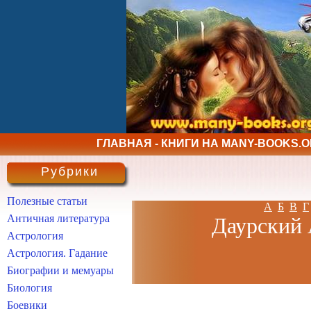
ГЛАВНАЯ - КНИГИ НА MANY-BOOKS.
Рубрики
Полезные статьи
А
Б
В
Г
Античная литература
Даурский 
Астрология
Астрология. Гадание
Биографии и мемуары
Биология
Боевики