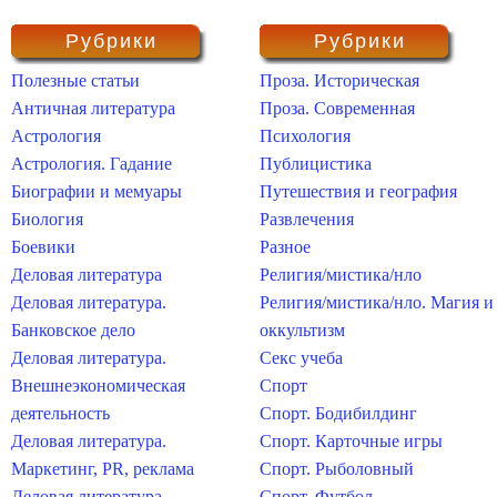
Рубрики
Рубрики
Полезные статьи
Проза. Историческая
Античная литература
Проза. Современная
Астрология
Психология
Астрология. Гадание
Публицистика
Биографии и мемуары
Путешествия и география
Биология
Развлечения
Боевики
Разное
Деловая литература
Религия/мистика/нло
Деловая литература.
Религия/мистика/нло. Магия и
Банковское дело
оккультизм
Деловая литература.
Секс учеба
Внешнеэкономическая
Спорт
деятельность
Спорт. Бодибилдинг
Деловая литература.
Спорт. Карточные игры
Маркетинг, PR, реклама
Спорт. Рыболовный
Деловая литература.
Спорт. Футбол