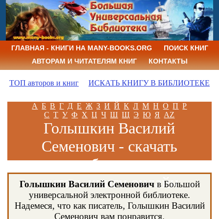
ГЛАВНАЯ - КНИГИ НА MANY-BOOKS.ORG
ПОИСК КНИГ
АВТОРАМ И ЧИТАТЕЛЯМ КНИГ
КОНТАКТЫ
ТОП авторов и книг
ИСКАТЬ КНИГУ В БИБЛИОТЕКЕ
А
Б
В
Г
Д
Е
Ж
З
И
Й
К
Л
М
Н
О
П
Р
С
Т
У
Ф
Х
Ц
Ч
Ш
Щ
Э
Ю
Я
AZ
Голышкин Василий
Семенович - скачать
книги бесплатно и
читать книги онлайн
Голышкин Василий Семенович
в Большой
универсальной электронной библиотеке.
Надемеся, что как писатель, Голышкин Василий
Семенович вам понравится.