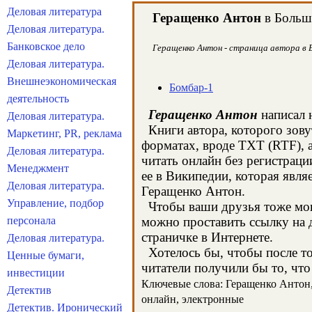
Деловая литература
Геращенко Антон
в Большо
Деловая литература.
Банковское дело
Геращенко Антон - страница автора в Б
Деловая литература.
Внешнеэкономическая
Бомбар-1
деятельность
Геращенко Антон
написал н
Деловая литература.
Книги автора, которого зову
Маркетинг, PR, реклама
форматах, вроде TXT (RTF), 
Деловая литература.
читать онлайн без регистрац
Менеджмент
ее в Википедии, которая явл
Деловая литература.
Геращенко Антон.
Управление, подбор
Чтобы ваши друзья тоже могл
персонала
можно проставить ссылку на 
страничке в Интернете.
Деловая литература.
Хотелось бы, чтобы после тог
Ценные бумаги,
читатели получили бы то, что
инвестиции
Ключевые слова: Геращенко Антон, 
Детектив
онлайн, электронные
Детектив. Иронический