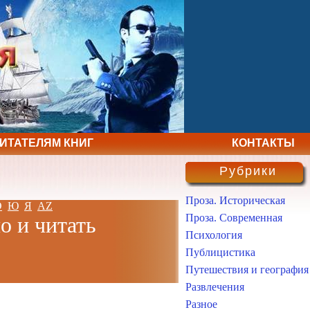
ЧИТАТЕЛЯМ КНИГ
КОНТАКТЫ
Рубрики
Проза. Историческая
Э
Ю
Я
AZ
Проза. Современная
о и читать
Психология
Публицистика
Путешествия и география
Развлечения
Разное