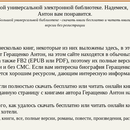
й универсальной электронной библиотеке. Надемеся, ч
Антон вам понравится.
ольшой универсальной библиотеке - скачать книги бесплатно и читать книги
версии без регистрации
есколько книг, некоторые из них выложены здесь, в э
т Геращенко Антон, на этом сайте находятся в обычны
а также FB2 (EPUB или PDF), поэтому их полные верси
ии и без СМС. Если вам интересна биография Геращенк
яется хорошим ресурсом, дающим интересную информац
и полностью скачать бесплатно или читать онлайн кн
данную страницу с книгами автора Геращенко Антон на 
о, как удалось скачать бесплатно или читать онлайн 
 хотели.
книги, все, полные версии, романы, повести, произведения, расск