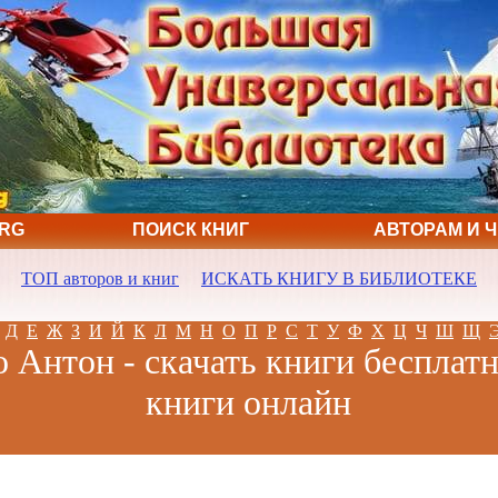
ORG
ПОИСК КНИГ
АВТОРАМ И 
ТОП авторов и книг
ИСКАТЬ КНИГУ В БИБЛИОТЕКЕ
Д
Е
Ж
З
И
Й
К
Л
М
Н
О
П
Р
С
Т
У
Ф
Х
Ц
Ч
Ш
Щ
 Антон - скачать книги бесплатн
книги онлайн