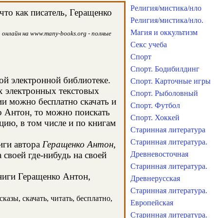
Религия/мистика/нло
то как писатель, Геращенко
Религия/мистика/нло.
Магия и оккультизм
 онлайн на www.many-books.org - полные
Секс учеба
Спорт
Спорт. Бодибилдинг
той электронной библиотеке.
Спорт. Карточные игры
х электронных текстовых
Спорт. Рыболовный
и можно бесплатно скачать и
Спорт. Футбол
о Антон, то можно поискать
Спорт. Хоккей
ию, в том числе и по книгам
Старинная литература
Старинная литература.
иги автора
Геращенко Антон
,
своей где-нибудь на своей
Древневосточная
Старинная литература.
книги Геращенко Антон,
Древнерусская
Старинная литература.
азы, скачать, читать, бесплатно,
Европейская
Старинная литература.