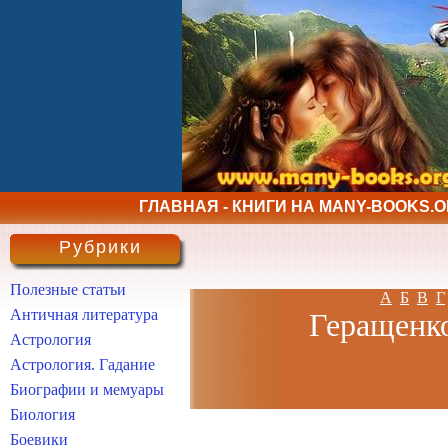
ГЛАВНАЯ - КНИГИ НА MANY-BOOKS.
Рубрики
Полезные статьи
А
Б
В
Г
Античная литература
Геращенко
Астрология
Астрология. Гадание
Биографии и мемуары
Биология
Боевики