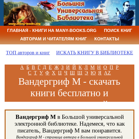
ГЛАВНАЯ - КНИГИ НА MANY-BOOKS.ORG
ПОИСК КНИГ
АВТОРАМ И ЧИТАТЕЛЯМ КНИГ
КОНТАКТЫ
ТОП авторов и книг
ИСКАТЬ КНИГУ В БИБЛИОТЕКЕ
А
Б
В
Г
Д
Е
Ж
З
И
Й
К
Л
М
Н
О
П
Р
С
Т
У
Ф
Х
Ц
Ч
Ш
Щ
Э
Ю
Я
AZ
Вандергриф М - скачать
книги бесплатно и
читать книги онлайн
Вандергриф М
в Большой универсальной
электронной библиотеке. Надемеся, что как
писатель, Вандергриф М вам понравится.
Вандергриф М - страница автора в Большой универсальной