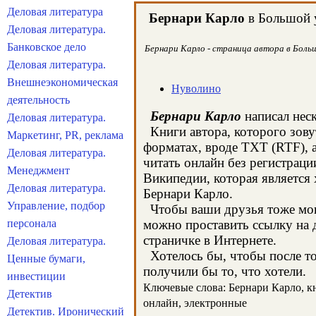
Деловая литература
Бернари Карло
в Большой у
Деловая литература.
Банковское дело
Бернари Карло - страница автора в Больш
Деловая литература.
Внешнеэкономическая
Нуволино
деятельность
Бернари Карло
написал неск
Деловая литература.
Книги автора, которого зову
Маркетинг, PR, реклама
форматах, вроде TXT (RTF), 
Деловая литература.
читать онлайн без регистраци
Менеджмент
Википедии, которая является
Деловая литература.
Бернари Карло.
Управление, подбор
Чтобы ваши друзья тоже могл
персонала
можно проставить ссылку на д
страничке в Интернете.
Деловая литература.
Хотелось бы, чтобы после тог
Ценные бумаги,
получили бы то, что хотели.
инвестиции
Ключевые слова: Бернари Карло, кни
Детектив
онлайн, электронные
Детектив. Иронический