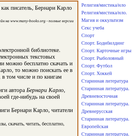
Религия/мистика/нло
как писатель, Бернари Карло
Религия/мистика/нло.
Магия и оккультизм
йн на www.many-books.org - полные версии
Секс учеба
Спорт
Спорт. Бодибилдинг
электронной библиотеке.
Спорт. Карточные игры
электронных текстовых
Спорт. Рыболовный
и можно бесплатно скачать и
Спорт. Футбол
арло, то можно поискать ее в
Спорт. Хоккей
в том числе и по книгам
Старинная литература
Старинная литература.
иги автора
Бернари Карло
,
оей где-нибудь на своей
Древневосточная
Старинная литература.
ниги Бернари Карло, читатели
Древнерусская
Старинная литература.
ы, скачать, читать, бесплатно,
Европейская
Старинная литература.