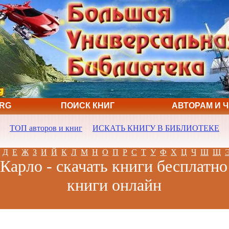
ORG
ПОИСК КНИГ
АВТОРАМ И 
ТОП авторов и книг
ИСКАТЬ КНИГУ В БИБЛИОТЕКЕ
Д
Е
Ж
З
И
Й
К
Л
М
Н
О
П
Р
С
Т
У
Ф
Х
Ц
Ч
Ш
Щ
Карло - скачать книги бесплатно
книги онлайн