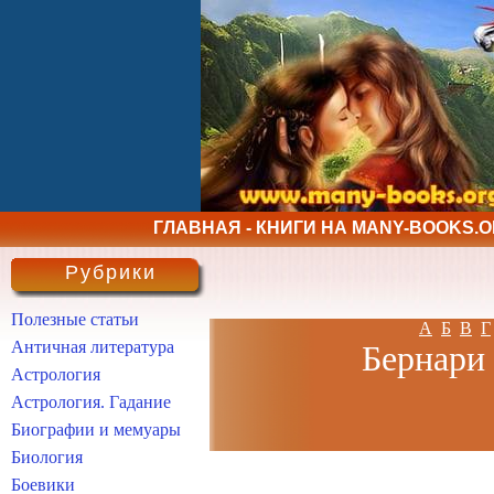
ГЛАВНАЯ - КНИГИ НА MANY-BOOKS.
Рубрики
Полезные статьи
А
Б
В
Г
Античная литература
Бернари 
Астрология
Астрология. Гадание
Биографии и мемуары
Биология
Боевики