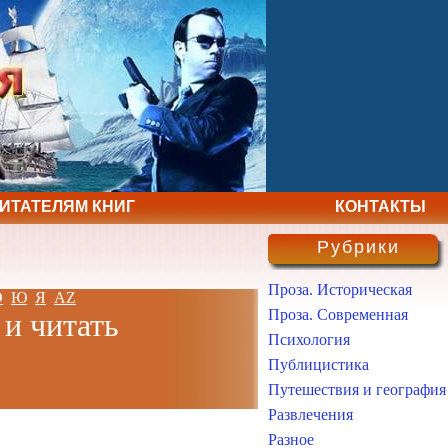
ЧИТАТЕЛЯМ КНИГ
КОНТАКТЫ
Рубрики
Проза. Историческая
Э
Ю
Я
AZ
Проза. Современная
 и читать
Психология
Публицистика
Путешествия и география
Развлечения
Разное