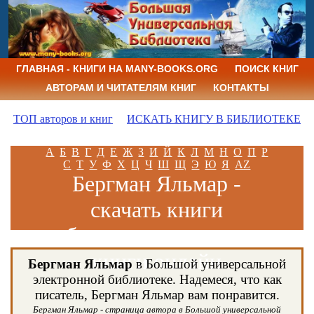
ГЛАВНАЯ - КНИГИ НА MANY-BOOKS.ORG
ПОИСК КНИГ
АВТОРАМ И ЧИТАТЕЛЯМ КНИГ
КОНТАКТЫ
ТОП авторов и книг
ИСКАТЬ КНИГУ В БИБЛИОТЕКЕ
А
Б
В
Г
Д
Е
Ж
З
И
Й
К
Л
М
Н
О
П
Р
С
Т
У
Ф
Х
Ц
Ч
Ш
Щ
Э
Ю
Я
AZ
Бергман Яльмар -
скачать книги
бесплатно и читать
книги онлайн
Бергман Яльмар
в Большой универсальной
электронной библиотеке. Надемеся, что как
писатель, Бергман Яльмар вам понравится.
Бергман Яльмар - страница автора в Большой универсальной