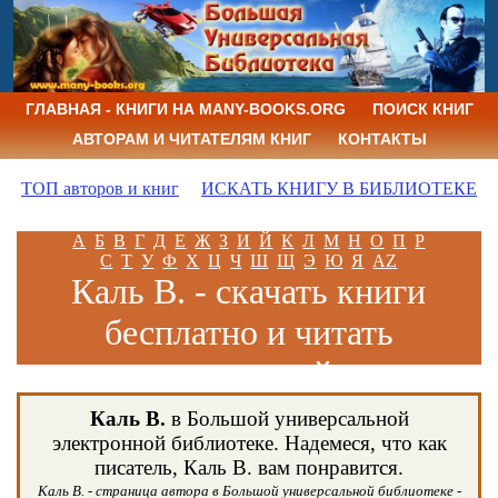
ГЛАВНАЯ - КНИГИ НА MANY-BOOKS.ORG
ПОИСК КНИГ
АВТОРАМ И ЧИТАТЕЛЯМ КНИГ
КОНТАКТЫ
ТОП авторов и книг
ИСКАТЬ КНИГУ В БИБЛИОТЕКЕ
А
Б
В
Г
Д
Е
Ж
З
И
Й
К
Л
М
Н
О
П
Р
С
Т
У
Ф
Х
Ц
Ч
Ш
Щ
Э
Ю
Я
AZ
Каль В. - скачать книги
бесплатно и читать
книги онлайн
Каль В.
в Большой универсальной
электронной библиотеке. Надемеся, что как
писатель, Каль В. вам понравится.
Каль В. - страница автора в Большой универсальной библиотеке -