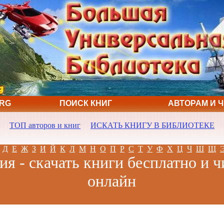
ORG
ПОИСК КНИГ
АВТОРАМ И 
ТОП авторов и книг
ИСКАТЬ КНИГУ В БИБЛИОТЕКЕ
Д
Е
Ж
З
И
Й
К
Л
М
Н
О
П
Р
С
Т
У
Ф
Х
Ц
Ч
Ш
Щ
я - скачать книги бесплатно и ч
онлайн