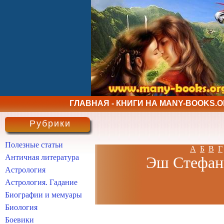
ГЛАВНАЯ - КНИГИ НА MANY-BOOKS.
Рубрики
Полезные статьи
А
Б
В
Г
Античная литература
Эш Стефани
Астрология
Астрология. Гадание
Биографии и мемуары
Биология
Боевики