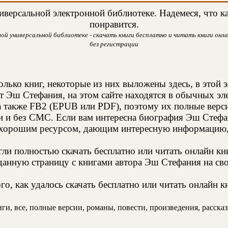
версальной электронной библиотеке. Надемеся, что к
понравится.
й универсальной библиотеке - скачать книги бесплатно и читать книги онлай
без регистрации
олько книг, некоторые из них выложены здесь, в этой 
т Эш Стефания, на этом сайте находятся в обычных э
а также FB2 (EPUB или PDF), поэтому их полные верси
ии и без СМС. Если вам интересна биография Эш Стефан
я хорошим ресурсом, дающим интересную информацию, 
и полностью скачать бесплатно или читать онлайн кн
данную страницу с книгами автора Эш Стефания на сво
о, как удалось скачать бесплатно или читать онлайн 
и, все, полные версии, романы, повести, произведения, рассказы