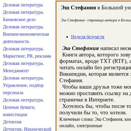
Деловая литература
Эш Стефания
в Большой уни
Деловая литература.
Банковское дело
Эш Стефания - страница автора в Большо
Деловая литература.
Внешнеэкономическая
Неделя безумств
деятельность
Эш Стефания
написал неск
Деловая литература.
Книги автора, которого зову
Маркетинг, PR, реклама
форматах, вроде TXT (RTF), 
Деловая литература.
читать онлайн без регистрац
Менеджмент
Википедии, которая являетс
Деловая литература.
Стефания.
Управление, подбор
Чтобы ваши друзья тоже могл
персонала
можно проставить ссылку на 
страничке в Интернете.
Деловая литература.
Хотелось бы, чтобы после тог
Ценные бумаги,
получили бы то, что хотели.
инвестиции
Ключевые слова: Эш Стефания, книг
Детектив
онлайн, электронные
Детектив. Иронический