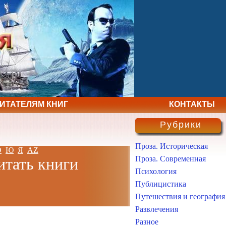
ЧИТАТЕЛЯМ КНИГ
КОНТАКТЫ
Рубрики
Проза. Историческая
Э
Ю
Я
AZ
Проза. Современная
итать книги
Психология
Публицистика
Путешествия и география
Развлечения
Разное