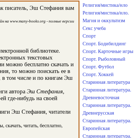
Религия/мистика/нло
ак писатель, Эш Стефания вам
Религия/мистика/нло.
Магия и оккультизм
н на www.many-books.org - полные версии
Секс учеба
Спорт
Спорт. Бодибилдинг
электронной библиотеке.
Спорт. Карточные игры
лектронных текстовых
Спорт. Рыболовный
и можно бесплатно скачать и
Спорт. Футбол
ия, то можно поискать ее в
Спорт. Хоккей
в том числе и по книгам Эш
Старинная литература
Старинная литература.
иги автора
Эш Стефания
,
ей где-нибудь на своей
Древневосточная
Старинная литература.
книги Эш Стефания, читатели
Древнерусская
Старинная литература.
, скачать, читать, бесплатно,
Европейская
Старинная литература.