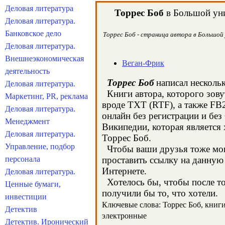
Деловая литература
Торрес Боб
в Большой уни
Деловая литература.
Банковское дело
Торрес Боб - страница автора в Большой 
Деловая литература.
Внешнеэкономическая
Веган-Фрик
деятельность
Торрес Боб
написал нескольк
Деловая литература.
Книги автора, которого зову
Маркетинг, PR, реклама
вроде TXT (RTF), а также FB
Деловая литература.
онлайн без регистрации и без
Менеджмент
Википедии, которая является
Деловая литература.
Торрес Боб.
Управление, подбор
Чтобы ваши друзья тоже могл
персонала
проставить ссылку на данную 
Интернете.
Деловая литература.
Хотелось бы, чтобы после тог
Ценные бумаги,
получили бы то, что хотели.
инвестиции
Ключевые слова: Торрес Боб, книги,
Детектив
электронные
Детектив. Иронический