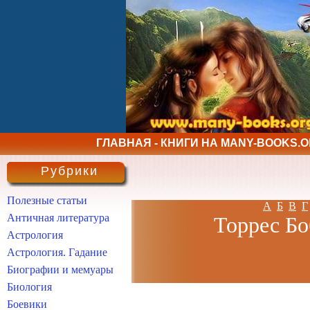
ГЛАВНАЯ - КНИГИ НА MANY-BOOKS.
Рубрики
Полезные статьи
А
Б
В
Г
Античная литература
Торрес Бо
Астрология
Астрология. Гадание
Биографии и мемуары
Биология
Боевики