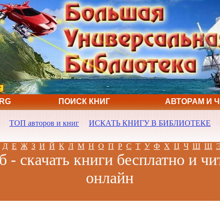
ORG
ПОИСК КНИГ
АВТОРАМ И 
ТОП авторов и книг
ИСКАТЬ КНИГУ В БИБЛИОТЕКЕ
Д
Е
Ж
З
И
Й
К
Л
М
Н
О
П
Р
С
Т
У
Ф
Х
Ц
Ч
Ш
Щ
б - скачать книги бесплатно и чи
онлайн