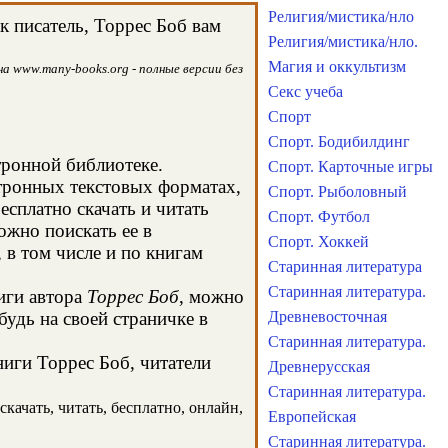
Религия/мистика/нло
к писатель, Торрес Боб вам
Религия/мистика/нло.
Магия и оккультизм
а www.many-books.org - полные версии без
Секс учеба
Спорт
Спорт. Бодибилдинг
тронной библиотеке.
Спорт. Карточные игры
ктронных текстовых форматах,
Спорт. Рыболовный
сплатно скачать и читать
Спорт. Футбол
ожно поискать ее в
Спорт. Хоккей
в том числе и по книгам
Старинная литература
Старинная литература.
иги автора
Торрес Боб
, можно
будь на своей страничке в
Древневосточная
Старинная литература.
ниги Торрес Боб, читатели
Древнерусская
Старинная литература.
скачать, читать, бесплатно, онлайн,
Европейская
Старинная литература.