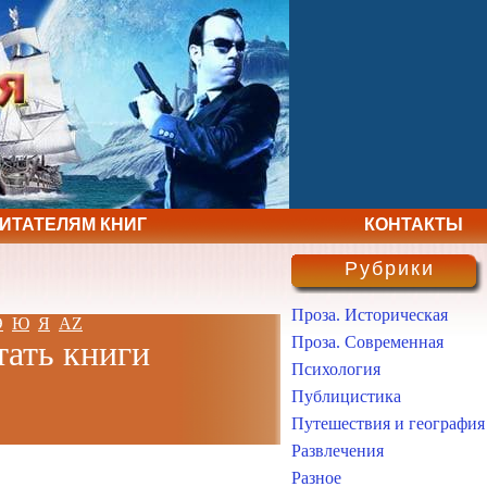
ЧИТАТЕЛЯМ КНИГ
КОНТАКТЫ
Рубрики
Проза. Историческая
Э
Ю
Я
AZ
Проза. Современная
тать книги
Психология
Публицистика
Путешествия и география
Развлечения
Разное