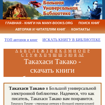
ГЛАВНАЯ - КНИГИ НА MANY-BOOKS.ORG
ПОИСК КНИГ
АВТОРАМ И ЧИТАТЕЛЯМ КНИГ
КОНТАКТЫ
ТОП авторов и книг
ИСКАТЬ КНИГУ В БИБЛИОТЕКЕ
А
Б
В
Г
Д
Е
Ж
З
И
Й
К
Л
М
Н
О
П
Р
С
Т
У
Ф
Х
Ц
Ч
Ш
Щ
Э
Ю
Я
AZ
Такахаси Такако -
скачать книги
бесплатно и читать
книги онлайн
Такахаси Такако
в Большой универсальной
электронной библиотеке. Надемеся, что как
писатель, Такахаси Такако вам понравится.
Такахаси Такако - страница автора в Большой универсальной