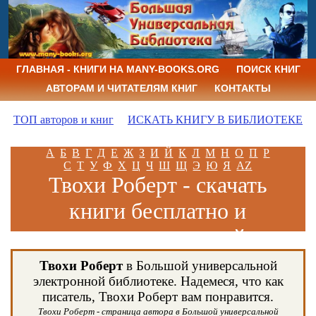
ГЛАВНАЯ - КНИГИ НА MANY-BOOKS.ORG
ПОИСК КНИГ
АВТОРАМ И ЧИТАТЕЛЯМ КНИГ
КОНТАКТЫ
ТОП авторов и книг
ИСКАТЬ КНИГУ В БИБЛИОТЕКЕ
А
Б
В
Г
Д
Е
Ж
З
И
Й
К
Л
М
Н
О
П
Р
С
Т
У
Ф
Х
Ц
Ч
Ш
Щ
Э
Ю
Я
AZ
Твохи Роберт - скачать
книги бесплатно и
читать книги онлайн
Твохи Роберт
в Большой универсальной
электронной библиотеке. Надемеся, что как
писатель, Твохи Роберт вам понравится.
Твохи Роберт - страница автора в Большой универсальной