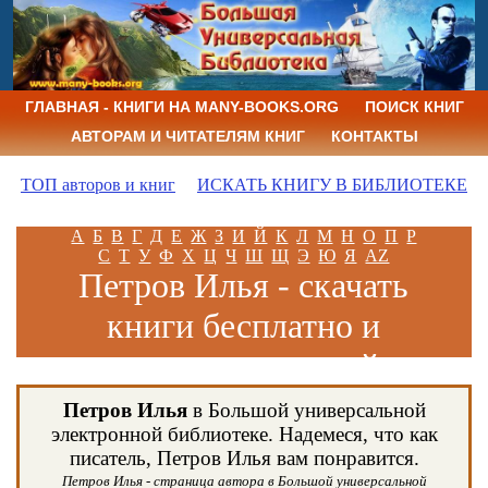
ГЛАВНАЯ - КНИГИ НА MANY-BOOKS.ORG
ПОИСК КНИГ
АВТОРАМ И ЧИТАТЕЛЯМ КНИГ
КОНТАКТЫ
ТОП авторов и книг
ИСКАТЬ КНИГУ В БИБЛИОТЕКЕ
А
Б
В
Г
Д
Е
Ж
З
И
Й
К
Л
М
Н
О
П
Р
С
Т
У
Ф
Х
Ц
Ч
Ш
Щ
Э
Ю
Я
AZ
Петров Илья - скачать
книги бесплатно и
читать книги онлайн
Петров Илья
в Большой универсальной
электронной библиотеке. Надемеся, что как
писатель, Петров Илья вам понравится.
Петров Илья - страница автора в Большой универсальной