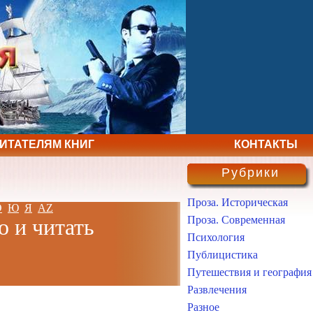
ЧИТАТЕЛЯМ КНИГ
КОНТАКТЫ
Рубрики
Проза. Историческая
Э
Ю
Я
AZ
Проза. Современная
о и читать
Психология
Публицистика
Путешествия и география
Развлечения
Разное