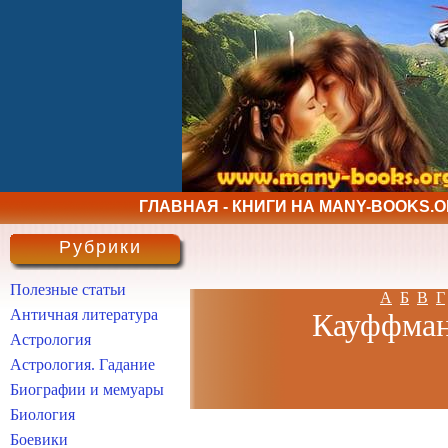
ГЛАВНАЯ - КНИГИ НА MANY-BOOKS.
Рубрики
Полезные статьи
А
Б
В
Г
Античная литература
Кауффман 
Астрология
Астрология. Гадание
Биографии и мемуары
Биология
Боевики