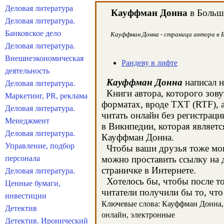
Деловая литература
Кауффман Донна
в Большо
Деловая литература.
Банковское дело
Кауффман Донна - страница автора в Б
Деловая литература.
Внешнеэкономическая
Рандеву в лифте
деятельность
Кауффман Донна
написал н
Деловая литература.
Книги автора, которого зову
Маркетинг, PR, реклама
форматах, вроде TXT (RTF), 
Деловая литература.
читать онлайн без регистрац
Менеджмент
в Википедии, которая являет
Деловая литература.
Кауффман Донна.
Управление, подбор
Чтобы ваши друзья тоже могл
персонала
можно проставить ссылку на 
страничке в Интернете.
Деловая литература.
Хотелось бы, чтобы после тог
Ценные бумаги,
читатели получили бы то, что
инвестиции
Ключевые слова: Кауффман Донна, к
Детектив
онлайн, электронные
Детектив. Иронический