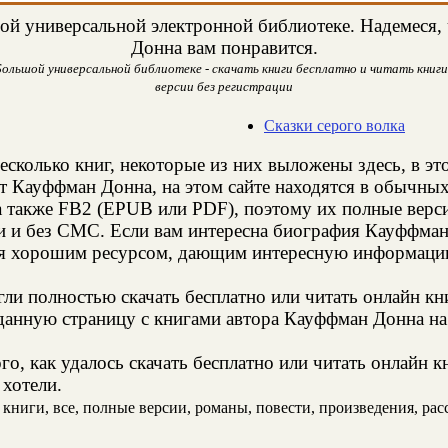
й универсальной электронной библиотеке. Надемеся, 
Донна вам понравится.
ольшой универсальной библиотеке - скачать книги бесплатно и читать книги 
версии без регистрации
Сказки серого волка
есколько книг, некоторые из них выложены здесь, в эт
т Кауффман Донна, на этом сайте находятся в обычны
а также FB2 (EPUB или PDF), поэтому их полные верси
ии и без СМС. Если вам интересна биография Кауффман
ся хорошим ресурсом, дающим интересную информацию
и полностью скачать бесплатно или читать онлайн кн
данную страницу с книгами автора Кауффман Донна на 
о, как удалось скачать бесплатно или читать онлайн 
 хотели.
ниги, все, полные версии, романы, повести, произведения, расск