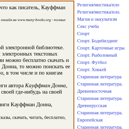
Религия/мистика/нло
что как писатель, Кауффман
Религия/мистика/нло.
Магия и оккультизм
онлайн на www.many-books.org - полные
Секс учеба
Спорт
Спорт. Бодибилдинг
ой электронной библиотеке.
Спорт. Карточные игры
х электронных текстовых
Спорт. Рыболовный
и можно бесплатно скачать и
Спорт. Футбол
 Донна, то можно поискать ее
Спорт. Хоккей
, в том числе и по книгам
Старинная литература
Старинная литература.
иги автора
Кауффман Донна
,
своей где-нибудь на своей
Древневосточная
Старинная литература.
книги Кауффман Донна,
Древнерусская
Старинная литература.
азы, скачать, читать, бесплатно,
Европейская
Старинная литература.