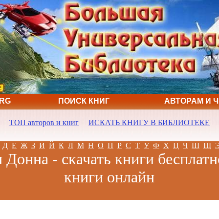
ORG
ПОИСК КНИГ
АВТОРАМ И 
ТОП авторов и книг
ИСКАТЬ КНИГУ В БИБЛИОТЕКЕ
Д
Е
Ж
З
И
Й
К
Л
М
Н
О
П
Р
С
Т
У
Ф
Х
Ц
Ч
Ш
Щ
Донна - скачать книги бесплатн
книги онлайн