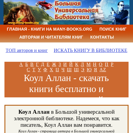
ГЛАВНАЯ - КНИГИ НА MANY-BOOKS.ORG
ПОИСК КНИГ
АВТОРАМ И ЧИТАТЕЛЯМ КНИГ
КОНТАКТЫ
ТОП авторов и книг
ИСКАТЬ КНИГУ В БИБЛИОТЕКЕ
А
Б
В
Г
Д
Е
Ж
З
И
Й
К
Л
М
Н
О
П
Р
С
Т
У
Ф
Х
Ц
Ч
Ш
Щ
Э
Ю
Я
AZ
Коул Аллан - скачать
книги бесплатно и
читать книги онлайн
Коул Аллан
в Большой универсальной
электронной библиотеке. Надемеся, что как
писатель, Коул Аллан вам понравится.
Коул Аллан - страница автора в Большой универсальной