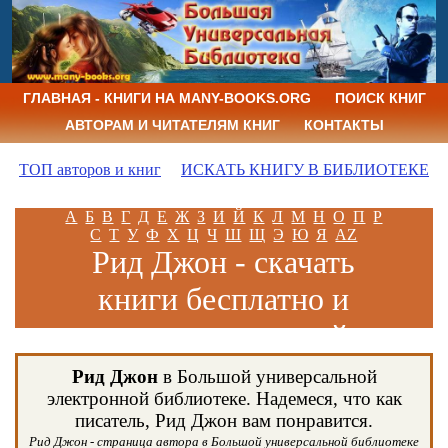
ГЛАВНАЯ - КНИГИ НА MANY-BOOKS.ORG
ПОИСК КНИГ
АВТОРАМ И ЧИТАТЕЛЯМ КНИГ
КОНТАКТЫ
ТОП авторов и книг
ИСКАТЬ КНИГУ В БИБЛИОТЕКЕ
А
Б
В
Г
Д
Е
Ж
З
И
Й
К
Л
М
Н
О
П
Р
С
Т
У
Ф
Х
Ц
Ч
Ш
Щ
Э
Ю
Я
AZ
Рид Джон - скачать
книги бесплатно и
читать книги онлайн
Рид Джон
в Большой универсальной
электронной библиотеке. Надемеся, что как
писатель, Рид Джон вам понравится.
Рид Джон - страница автора в Большой универсальной библиотеке