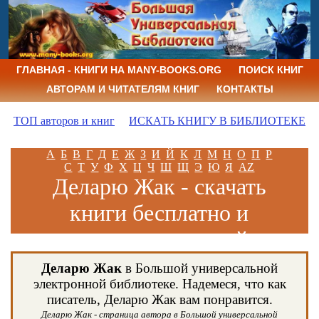
ГЛАВНАЯ - КНИГИ НА MANY-BOOKS.ORG
ПОИСК КНИГ
АВТОРАМ И ЧИТАТЕЛЯМ КНИГ
КОНТАКТЫ
ТОП авторов и книг
ИСКАТЬ КНИГУ В БИБЛИОТЕКЕ
А
Б
В
Г
Д
Е
Ж
З
И
Й
К
Л
М
Н
О
П
Р
С
Т
У
Ф
Х
Ц
Ч
Ш
Щ
Э
Ю
Я
AZ
Деларю Жак - скачать
книги бесплатно и
читать книги онлайн
Деларю Жак
в Большой универсальной
электронной библиотеке. Надемеся, что как
писатель, Деларю Жак вам понравится.
Деларю Жак - страница автора в Большой универсальной