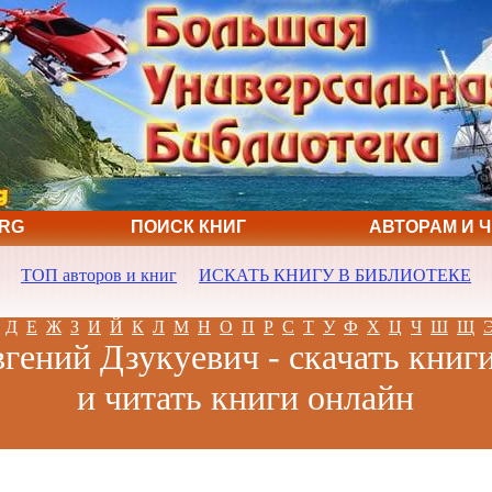
ORG
ПОИСК КНИГ
АВТОРАМ И 
ТОП авторов и книг
ИСКАТЬ КНИГУ В БИБЛИОТЕКЕ
Д
Е
Ж
З
И
Й
К
Л
М
Н
О
П
Р
С
Т
У
Ф
Х
Ц
Ч
Ш
Щ
гений Дзукуевич - скачать книг
и читать книги онлайн