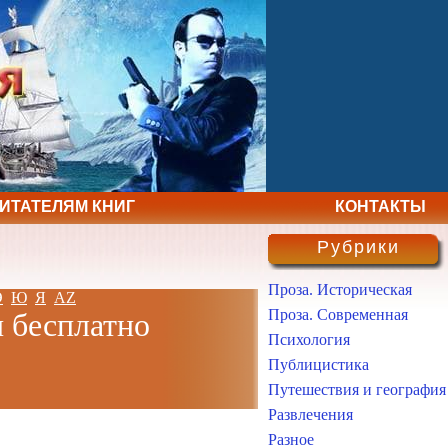
ЧИТАТЕЛЯМ КНИГ
КОНТАКТЫ
Рубрики
Проза. Историческая
Э
Ю
Я
AZ
Проза. Современная
и бесплатно
Психология
Публицистика
Путешествия и география
Развлечения
Разное