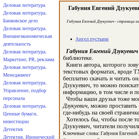
Деловая литература
Габуния Евгений Дзукуев
Деловая литература.
Банковское дело
Габуния Евгений Дзукуевич - страница а
Деловая литература.
Внешнеэкономическая
Ангел пустыни
деятельность
Габуния Евгений Дзукуевич
Деловая литература.
библиотеке.
Маркетинг, PR, реклама
Книги автора, которого зову
Деловая литература.
текстовых форматах, вроде T
Менеджмент
бесплатно скачать и читать о
Деловая литература.
Дзукуевич, то можно поискат
Управление, подбор
информацию, в том числе и п
персонала
Чтобы ваши друзья тоже могл
Дзукуевич
, можно проставить
Деловая литература.
где-нибудь на своей страничк
Ценные бумаги,
Хотелось бы, чтобы после тог
инвестиции
Дзукуевич, читатели получили
Детектив
Ключевые слова: Габуния Евгений Д
Детектив. Иронический