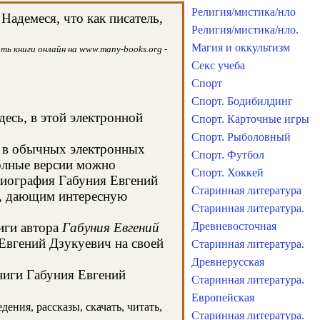
Религия/мистика/нло
адемеся, что как писатель,
Религия/мистика/нло.
Магия и оккультизм
ть книги онлайн на www.many-books.org -
Секс учеба
Спорт
Спорт. Бодибилдинг
десь, в этой электронной
Спорт. Карточные игры
Спорт. Рыболовный
я в обычных электронных
Спорт. Футбол
олные версии можно
Спорт. Хоккей
 биография Габуния Евгений
Старинная литература
м, дающим интересную
Старинная литература.
иги автора
Габуния Евгений
Древневосточная
 Евгений Дзукуевич на своей
Старинная литература.
Древнерусская
книги Габуния Евгений
Старинная литература.
Европейская
ения, рассказы, скачать, читать,
Старинная литература.