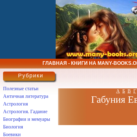
ГЛАВНАЯ - КНИГИ НА MANY-BOOKS.
Рубрики
Полезные статьи
А
Б
В
Г
Античная литература
Габуния Ев
Астрология
Астрология. Гадание
Биографии и мемуары
Биология
Боевики