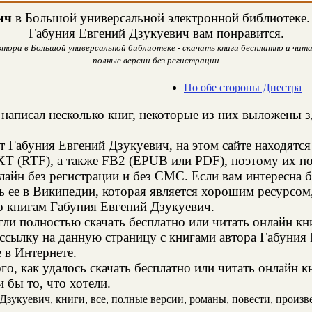
ич
в Большой универсальной электронной библиотеке. Н
Габуния Евгений Дзукуевич вам понравится.
втора в Большой универсальной библиотеке - скачать книги бесплатно и чита
полные версии без регистрации
По обе стороны Днестра
написал несколько книг, некоторые из них выложены з
т Габуния Евгений Дзукуевич, на этом сайте находятс
XT (RTF), а также FB2 (EPUB или PDF), поэтому их п
нлайн без регистрации и без СМС. Если вам интересна
ь ее в Википедии, которая является хорошим ресурсо
о книгам Габуния Евгений Дзукуевич.
и полностью скачать бесплатно или читать онлайн кн
 ссылку на данную страницу с книгами автора Габуния
е в Интернете.
о, как удалось скачать бесплатно или читать онлайн 
 бы то, что хотели.
зукуевич, книги, все, полные версии, романы, повести, произвед