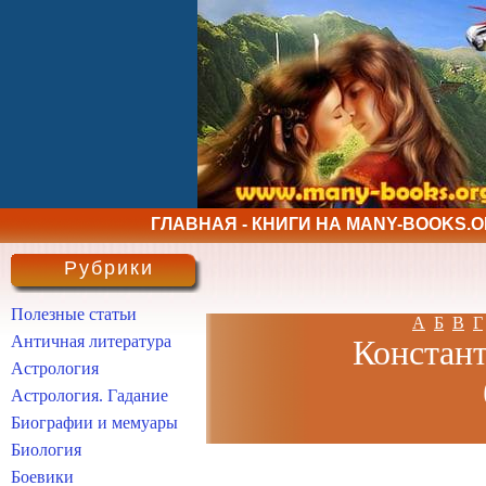
ГЛАВНАЯ - КНИГИ НА MANY-BOOKS.
Рубрики
Полезные статьи
А
Б
В
Г
Античная литература
Констант
Астрология
Астрология. Гадание
Биографии и мемуары
Биология
Боевики