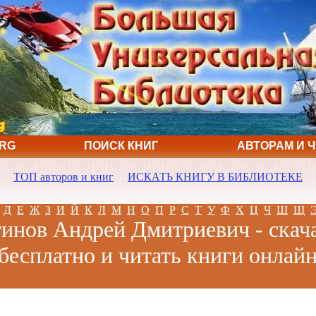
ORG
ПОИСК КНИГ
АВТОРАМ И 
ТОП авторов и книг
ИСКАТЬ КНИГУ В БИБЛИОТЕКЕ
Д
Е
Ж
З
И
Й
К
Л
М
Н
О
П
Р
С
Т
У
Ф
Х
Ц
Ч
Ш
Щ
инов Андрей Дмитриевич - скач
бесплатно и читать книги онлай