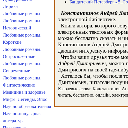
Бандитский Петербург - 5. С
Лирика
Константинов Андрей Дм
Любовные романы
электронной библиотеке.
Любовные романы.
Книги автора, которого зову
Исторический
электронных текстовых форма
Любовные романы.
можно бесплатно скачать и чи
Короткие
Константинов Андрей Дмитрие
Любовные романы.
дающим интересную информац
Остросюжетные
Чтобы ваши друзья тоже могл
Андрей Дмитриевич
, можно 
Любовные романы.
Дмитриевич на своей где-нибу
Современные
Хотелось бы, чтобы после тог
Любовные романы.
Дмитриевич, читатели получил
Фантастические
Ключевые слова: Константинов Андр
Медицина и здоровье
читать, бесплатно, онлайн, электр
Мифы. Легенды. Эпос
Научно-образовательная
Научно-популярная
литература
Педагогика