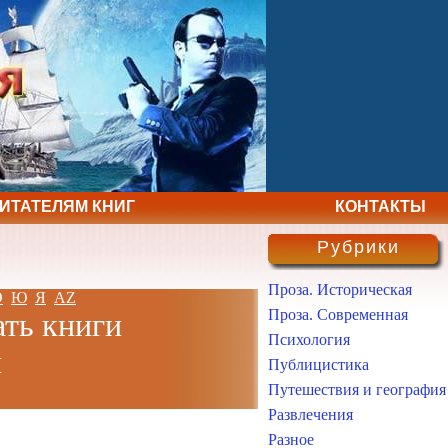
ЧИТАТЕЛЯМ КНИГ
КОНТАКТЫ
Рубрики
Проза. Историческая
Э
Ю
Я
AZ
Проза. Современная
ать книги
Психология
н
Публицистика
Путешествия и география
Развлечения
Разное