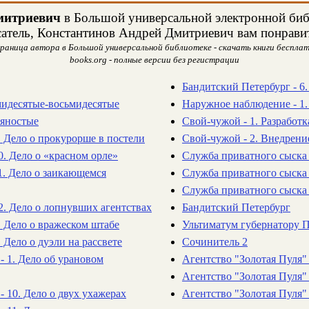
митриевич
в Большой универсальной электронной библ
сатель, Константинов Андрей Дмитриевич вам понравит
аница автора в Большой универсальной библиотеке - скачать книги бесплат
books.org - полные версии без регистрации
Бандитский Петербург - 6
мидесятые-восьмидесятые
Наружное наблюдение - 1
вяностые
Свой-чужой - 1. Разработк
. Дело о прокурорше в постели
Свой-чужой - 2. Внедрени
0. Дело о «красном орле»
Служба приватного сыска 
11. Дело о заикающемся
Служба приватного сыска 
Служба приватного сыска 
12. Дело о лопнувших агентствах
Бандитский Петербург
. Дело о вражеском штабе
Ультиматум губернатору П
. Дело о дуэли на рассвете
Сочинитель 2
 - 1. Дело об урановом
Агентство "Золотая Пуля"
Агентство "Золотая Пуля" 
- 10. Дело о двух ухажерах
Агентство "Золотая Пуля" 