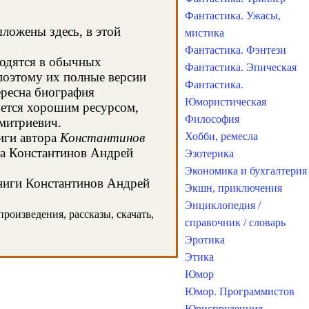
Фантастика. Ужасы,
ыложены здесь, в этой
мистика
Фантастика. Фэнтези
ходятся в обычных
Фантастика. Эпическая
поэтому их полные версии
Фантастика.
ересна биография
Юмористическая
яется хорошим ресурсом,
Философия
митриевич.
иги автора
Константинов
Хобби, ремесла
ра Константинов Андрей
Эзотерика
Экономика и бухгалтерия
книги Константинов Андрей
Экшн, приключения
Энциклопедия /
роизведения, рассказы, скачать,
справочник / словарь
Эротика
Этика
Юмор
Юмор. Программистов
Юриспруденция