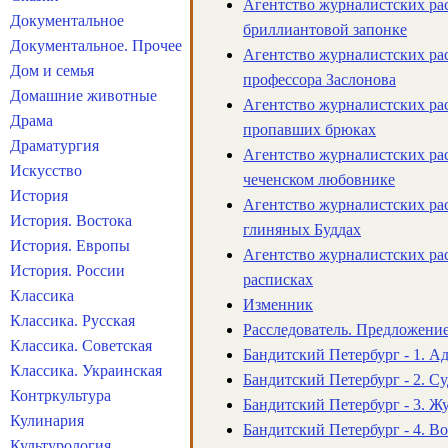
Агентство журналистских рас
Документальное
бриллиантовой запонке
Документальное. Прочее
Агентство журналистских рас
Дом и семья
профессора Заслонова
Домашние животные
Агентство журналистских рас
Драма
пропавших брюках
Драматургия
Агентство журналистских рас
Искусство
чеченском любовнике
История
Агентство журналистских рас
История. Востока
глиняных Буддах
История. Европы
Агентство журналистских рас
История. России
расписках
Классика
Изменник
Классика. Русская
Расследователь. Предложени
Классика. Советская
Бандитский Петербург - 1. А
Классика. Украинская
Бандитский Петербург - 2. Су
Контркультура
Бандитский Петербург - 3. Ж
Кулинария
Бандитский Петербург - 4. В
Культурология