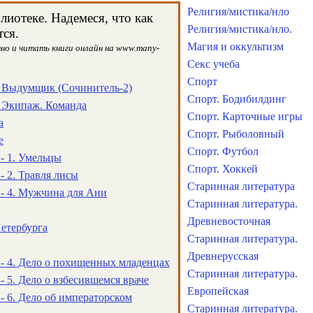
Религия/мистика/нло
иотеке. Надемеся, что как
Религия/мистика/нло.
ся.
Магия и оккультизм
но и читать книги онлайн на www.many-
Секс учеба
Спорт
. Выдумщик (Сочинитель-2)
Спорт. Бодибилдинг
. Экипаж. Команда
Спорт. Карточные игры
а
Спорт. Рыболовный
е
Спорт. Футбол
- 1. Умельцы
Спорт. Хоккей
- 2. Травля лисы
Старинная литература
- 4. Мужчина для Ани
Старинная литература.
Древневосточная
етербурга
Старинная литература.
Древнерусская
 - 4. Дело о похищенных младенцах
Старинная литература.
- 5. Дело о взбесившемся враче
Европейская
- 6. Дело об императорском
Старинная литература.