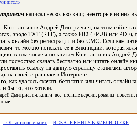
очинитель
итриевич
написал несколько книг, некоторые из них в
т Константинов Андрей Дмитриевич, на этом сайте на
тах, вроде TXT (RTF), а также FB2 (EPUB или PDF), 
тать онлайн без регистрации и без СМС. Если вам инт
вич, то можно поискать ее в Википедии, которая явл
ию, в том числе и по книгам Константинов Андрей Д
и полностью скачать бесплатно или читать онлайн кн
проставить ссылку на данную страницу с книгами авто
дь на своей страничке в Интернете.
о, как удалось скачать бесплатно или читать онлайн 
и бы то, что хотели.
ей Дмитриевич, книги, все, полные версии, романы, повести, п
онные
ТОП авторов и книг
ИСКАТЬ КНИГУ В БИБЛИОТЕКЕ