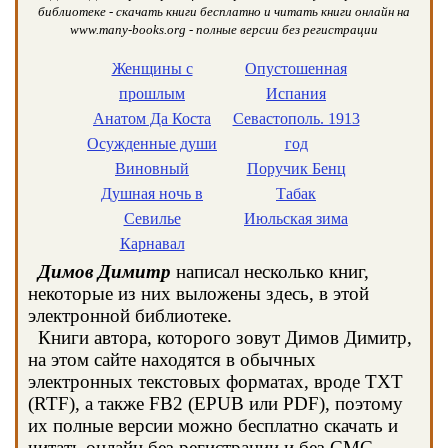
библиотеке - скачать книги бесплатно и читать книги онлайн на
www.many-books.org - полные версии без регистрации
Женщины с
Опустошенная
прошлым
Испания
Анатом Да Коста
Севастополь. 1913
Осужденные души
год
Виновный
Поручик Бенц
Душная ночь в
Табак
Севилье
Июльская зима
Карнавал
Димов Димитр
написал несколько книг,
некоторые из них выложены здесь, в этой
электронной библиотеке.
Книги автора, которого зовут Димов Димитр,
на этом сайте находятся в обычных
электронных текстовых форматах, вроде TXT
(RTF), а также FB2 (EPUB или PDF), поэтому
их полные версии можно бесплатно скачать и
читать онлайн без регистрации и без СМС.