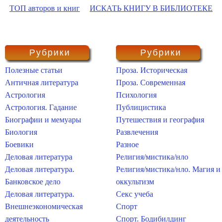
ТОП авторов и книг
ИСКАТЬ КНИГУ В БИБЛИОТЕКЕ
Рубрики
Рубрики
Полезные статьи
Проза. Историческая
Античная литература
Проза. Современная
Астрология
Психология
Астрология. Гадание
Публицистика
Биографии и мемуары
Путешествия и география
Биология
Развлечения
Боевики
Разное
Деловая литература
Религия/мистика/нло
Деловая литература.
Религия/мистика/нло. Магия и
Банковское дело
оккультизм
Деловая литература.
Секс учеба
Внешнеэкономическая
Спорт
деятельность
Спорт. Бодибилдинг