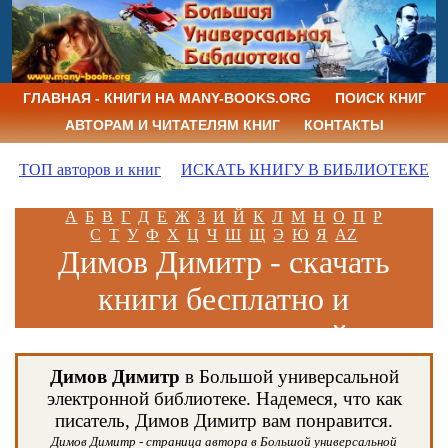
ГЛАВНАЯ - КНИГИ НА MANY-BOOKS.ORG
ПОИСК КНИГ
АВТОРАМ И ЧИТАТЕЛЯМ КНИГ
КОНТАКТЫ
ТОП авторов и книг
ИСКАТЬ КНИГУ В БИБЛИОТЕКЕ
А
Б
В
Г
Д
Е
Ж
З
И
Й
К
Л
М
Н
О
П
Р
С
Т
У
Ф
Х
Ц
Ч
Ш
Щ
Э
Ю
Я
AZ
Димов Димитр - скачать
книги бесплатно и
читать книги онлайн
Димов Димитр
в Большой универсальной
электронной библиотеке. Надемеся, что как
писатель, Димов Димитр вам понравится.
Димов Димитр - страница автора в Большой универсальной