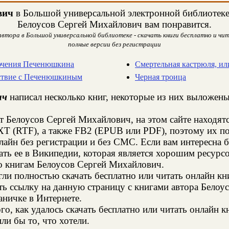
вич
в Большой универсальной электронной библиотеке. 
Белоусов Сергей Михайлович вам понравится.
втора в Большой универсальной библиотеке - скачать книги бесплатно и чит
полные версии без регистрации
лючения Печенюшкина
Смертельная кастрюля, и
ествие с Печенюшкиным
Черная троица
ич
написал несколько книг, некоторые из них выложены 
т Белоусов Сергей Михайлович, на этом сайте находя
XT (RTF), а также FB2 (EPUB или PDF), поэтому их п
нлайн без регистрации и без СМС. Если вам интересна
ть ее в Википедии, которая является хорошим ресур
о книгам Белоусов Сергей Михайлович.
и полностью скачать бесплатно или читать онлайн кн
ть ссылку на данную страницу с книгами автора Белоу
аничке в Интернете.
о, как удалось скачать бесплатно или читать онлайн к
и бы то, что хотели.