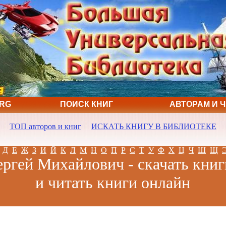
ORG
ПОИСК КНИГ
АВТОРАМ И 
ТОП авторов и книг
ИСКАТЬ КНИГУ В БИБЛИОТЕКЕ
Д
Е
Ж
З
И
Й
К
Л
М
Н
О
П
Р
С
Т
У
Ф
Х
Ц
Ч
Ш
Щ
ергей Михайлович - скачать книг
и читать книги онлайн