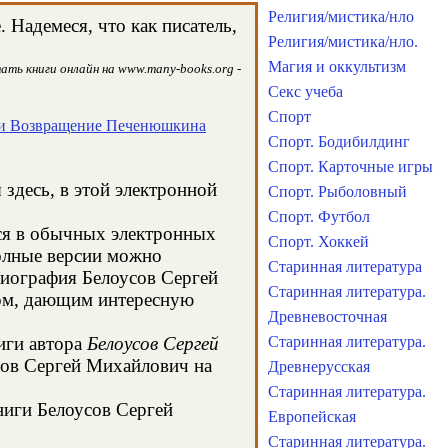
Религия/мистика/нло
Надемеся, что как писатель,
Религия/мистика/нло.
Магия и оккультизм
ать книги онлайн на www.many-books.org -
Секс учеба
Спорт
ли Возвращение Печенюшкина
Спорт. Бодибилдинг
Спорт. Карточные игры
здесь, в этой электронной
Спорт. Рыболовный
Спорт. Футбол
тся в обычных электронных
Спорт. Хоккей
олные версии можно
Старинная литература
 биография Белоусов Сергей
Старинная литература.
сом, дающим интересную
Древневосточная
иги автора
Белоусов Сергей
Старинная литература.
сов Сергей Михайлович на
Древнерусская
Старинная литература.
ниги Белоусов Сергей
Европейская
Старинная литература.