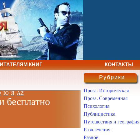
ЧИТАТЕЛЯМ КНИГ
КОНТАКТЫ
Рубрики
Проза. Историческая
Э
Ю
Я
AZ
Проза. Современная
и бесплатно
Психология
Публицистика
Путешествия и география
Развлечения
Разное