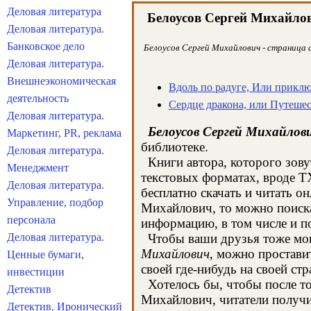
Деловая литература
Белоусов Сергей Михайло
Деловая литература.
Банковское дело
Белоусов Сергей Михайлович - страница а
Деловая литература.
Внешнеэкономическая
Вдоль по радуге, Или прик
деятельность
Сердце дракона, или Путеш
Деловая литература.
Белоусов Сергей Михайлов
Маркетинг, PR, реклама
библиотеке.
Деловая литература.
Книги автора, которого зову
Менеджмент
текстовых форматах, вроде T
Деловая литература.
бесплатно скачать и читать о
Управление, подбор
Михайлович, то можно поиска
персонала
информацию, в том числе и п
Деловая литература.
Чтобы ваши друзья тоже могл
Михайлович
, можно простави
Ценные бумаги,
своей где-нибудь на своей стр
инвестиции
Хотелось бы, чтобы после тог
Детектив
Михайлович, читатели получил
Детектив. Иронический