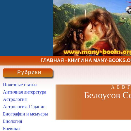
ГЛАВНАЯ - КНИГИ НА MANY-BOOKS.
Рубрики
Полезные статьи
А
Б
В
Г
Античная литература
Белоусов С
Астрология
Астрология. Гадание
Биографии и мемуары
Биология
Боевики