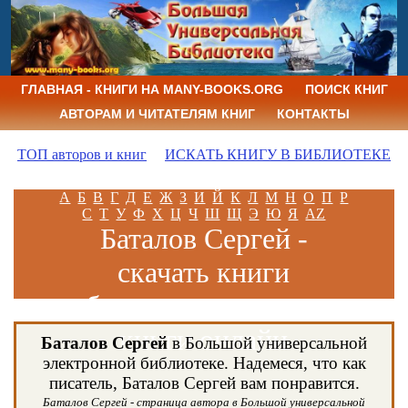
ГЛАВНАЯ - КНИГИ НА MANY-BOOKS.ORG
ПОИСК КНИГ
АВТОРАМ И ЧИТАТЕЛЯМ КНИГ
КОНТАКТЫ
ТОП авторов и книг
ИСКАТЬ КНИГУ В БИБЛИОТЕКЕ
А
Б
В
Г
Д
Е
Ж
З
И
Й
К
Л
М
Н
О
П
Р
С
Т
У
Ф
Х
Ц
Ч
Ш
Щ
Э
Ю
Я
AZ
Баталов Сергей -
скачать книги
бесплатно и читать
книги онлайн
Баталов Сергей
в Большой универсальной
электронной библиотеке. Надемеся, что как
писатель, Баталов Сергей вам понравится.
Баталов Сергей - страница автора в Большой универсальной