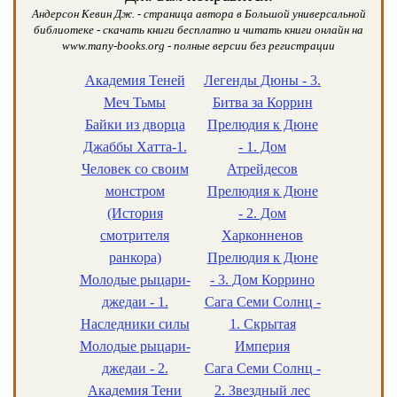
Андерсон Кевин Дж. - страница автора в Большой универсальной
библиотеке - скачать книги бесплатно и читать книги онлайн на
www.many-books.org - полные версии без регистрации
Академия Теней
Легенды Дюны - 3.
Меч Тьмы
Битва за Коррин
Байки из дворца
Прелюдия к Дюне
Джаббы Хатта-1.
- 1. Дом
Человек со своим
Атрейдесов
монстром
Прелюдия к Дюне
(История
- 2. Дом
смотрителя
Харконненов
ранкора)
Прелюдия к Дюне
Молодые рыцари-
- 3. Дом Коррино
джедаи - 1.
Сага Семи Солнц -
Наследники силы
1. Скрытая
Молодые рыцари-
Империя
джедаи - 2.
Сага Семи Солнц -
Академия Тени
2. Звездный лес