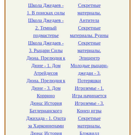
Школа Джедаев -
Секретные
1. В поисках силы
материалы.
Школа Джедаев -
Антитела
2. Темный
Секретные
подмастерье
материалы. Руины
Школа Джедаев -
Секретные
3. Рыцари Силы
материалы.
Дюна. Прелюдия к
Эпицентр
Дюне - 1. Дом
Молодые рыцари-
Атрейдесов
джедаи - 3.
Дюна. Прелюдия к
Потеряшки
Дюне - 3. Дом
Игроземье - 1.
Коррино
Игра начинается
Дюна: История
Игроземье - 3.
Батлерианского
Конец игры
Джихада - 1. Охота
Секретные
за Харконненами
материалы.
Дюна: История
Блэквилл