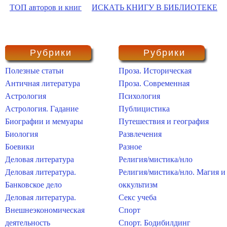
ТОП авторов и книг
ИСКАТЬ КНИГУ В БИБЛИОТЕКЕ
Рубрики
Рубрики
Полезные статьи
Проза. Историческая
Античная литература
Проза. Современная
Астрология
Психология
Астрология. Гадание
Публицистика
Биографии и мемуары
Путешествия и география
Биология
Развлечения
Боевики
Разное
Деловая литература
Религия/мистика/нло
Деловая литература.
Религия/мистика/нло. Магия и
Банковское дело
оккультизм
Деловая литература.
Секс учеба
Внешнеэкономическая
Спорт
деятельность
Спорт. Бодибилдинг