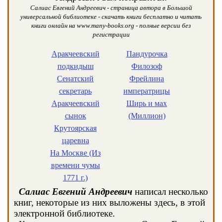
Салиас Евгений Андреевич - страница автора в Большой
универсальной библиотеке - скачать книги бесплатно и читать
книги онлайн на www.many-books.org - полные версии без
регистрации
Аракчеевский
Пандурочка
подкидыш
Филозоф
Сенатский
Фрейлина
секретарь
императрицы
Аракчеевский
Ширь и мах
сынок
(Миллион)
Крутоярская
царевна
На Москве (Из
времени чумы
1771 г.)
Салиас Евгений Андреевич
написал несколько
книг, некоторые из них выложены здесь, в этой
электронной библиотеке.