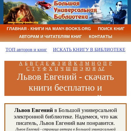
ГЛАВНАЯ - КНИГИ НА MANY-BOOKS.ORG
ПОИСК КНИГ
АВТОРАМ И ЧИТАТЕЛЯМ КНИГ
КОНТАКТЫ
ТОП авторов и книг
ИСКАТЬ КНИГУ В БИБЛИОТЕКЕ
А
Б
В
Г
Д
Е
Ж
З
И
Й
К
Л
М
Н
О
П
Р
С
Т
У
Ф
Х
Ц
Ч
Ш
Щ
Э
Ю
Я
AZ
Львов Евгений - скачать
книги бесплатно и
читать книги онлайн
Львов Евгений
в Большой универсальной
электронной библиотеке. Надемеся, что как
писатель, Львов Евгений вам понравится.
Львов Евгений - страница автора в Большой универсальной