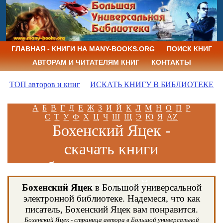
ГЛАВНАЯ - КНИГИ НА MANY-BOOKS.ORG
ПОИСК КНИГ
АВТОРАМ И ЧИТАТЕЛЯМ КНИГ
КОНТАКТЫ
ТОП авторов и книг
ИСКАТЬ КНИГУ В БИБЛИОТЕКЕ
А
Б
В
Г
Д
Е
Ж
З
И
Й
К
Л
М
Н
О
П
Р
С
Т
У
Ф
Х
Ц
Ч
Ш
Щ
Э
Ю
Я
AZ
Бохенский Яцек -
скачать книги
бесплатно и читать
книги онлайн
Бохенский Яцек
в Большой универсальной
электронной библиотеке. Надемеся, что как
писатель, Бохенский Яцек вам понравится.
Бохенский Яцек - страница автора в Большой универсальной