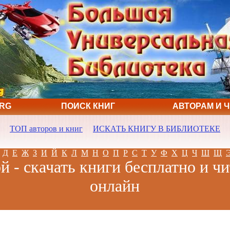
ORG
ПОИСК КНИГ
АВТОРАМ И 
ТОП авторов и книг
ИСКАТЬ КНИГУ В БИБЛИОТЕКЕ
Д
Е
Ж
З
И
Й
К
Л
М
Н
О
П
Р
С
Т
У
Ф
Х
Ц
Ч
Ш
Щ
й - скачать книги бесплатно и чи
онлайн