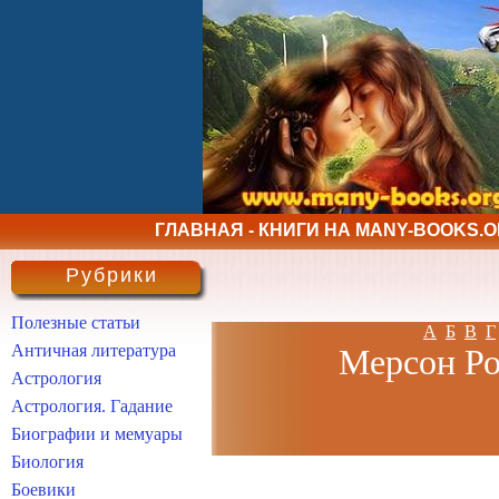
ГЛАВНАЯ - КНИГИ НА MANY-BOOKS.
Рубрики
Полезные статьи
А
Б
В
Г
Античная литература
Мерсон Ро
Астрология
Астрология. Гадание
Биографии и мемуары
Биология
Боевики