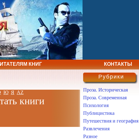
ЧИТАТЕЛЯМ КНИГ
КОНТАКТЫ
Рубрики
Проза. Историческая
Э
Ю
Я
AZ
Проза. Современная
тать книги
Психология
Публицистика
Путешествия и география
Развлечения
Разное