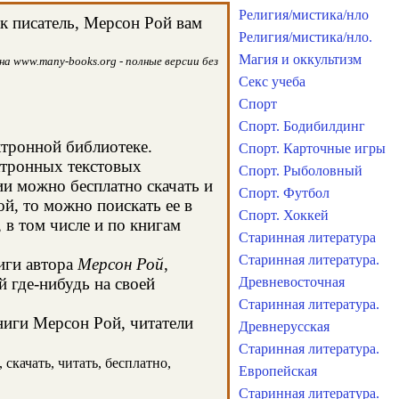
Религия/мистика/нло
к писатель, Мерсон Рой вам
Религия/мистика/нло.
Магия и оккультизм
а www.many-books.org - полные версии без
Секс учеба
Спорт
Спорт. Бодибилдинг
ктронной библиотеке.
Спорт. Карточные игры
ктронных текстовых
Спорт. Рыболовный
и можно бесплатно скачать и
Спорт. Футбол
й, то можно поискать ее в
Спорт. Хоккей
в том числе и по книгам
Старинная литература
Старинная литература.
иги автора
Мерсон Рой
,
 где-нибудь на своей
Древневосточная
Старинная литература.
книги Мерсон Рой, читатели
Древнерусская
Старинная литература.
скачать, читать, бесплатно,
Европейская
Старинная литература.