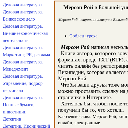
Деловая литература
Мерсон Рой
в Большой уни
Деловая литература.
Банковское дело
Мерсон Рой - страница автора в Большой 
Деловая литература.
Внешнеэкономическая
Соблазн греха
деятельность
Мерсон Рой
написал несколь
Деловая литература.
Книги автора, которого зову
Маркетинг, PR, реклама
форматах, вроде TXT (RTF), 
Деловая литература.
читать онлайн без регистраци
Менеджмент
Википедии, которая является
Деловая литература.
Мерсон Рой.
Управление, подбор
Чтобы ваши друзья тоже могл
персонала
можно проставить ссылку на 
страничке в Интернете.
Деловая литература.
Хотелось бы, чтобы после тог
Ценные бумаги,
получили бы то, что хотели.
инвестиции
Ключевые слова: Мерсон Рой, книги,
Детектив
онлайн, электронные
Детектив. Иронический