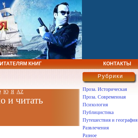
ЧИТАТЕЛЯМ КНИГ
КОНТАКТЫ
Рубрики
Проза. Историческая
Э
Ю
Я
AZ
Проза. Современная
о и читать
Психология
Публицистика
Путешествия и география
Развлечения
Разное