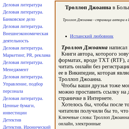
Деловая литература
Троллоп Джоанна
в Больш
Деловая литература.
Банковское дело
Троллоп Джоанна - страница автора в Б
Деловая литература.
Внешнеэкономическая
Испанский любовник
деятельность
Троллоп Джоанна
написал 
Деловая литература.
Книги автора, которого зову
Маркетинг, PR, реклама
форматах, вроде TXT (RTF), 
Деловая литература.
читать онлайн без регистрац
Менеджмент
ее в Википедии, которая явл
Деловая литература.
Троллоп Джоанна.
Управление, подбор
Чтобы ваши друзья тоже могл
персонала
можно проставить ссылку на 
страничке в Интернете.
Деловая литература.
Хотелось бы, чтобы после тог
Ценные бумаги,
читатели получили бы то, что
инвестиции
Ключевые слова: Троллоп Джоанна, 
Детектив
онлайн, электронные
Детектив. Иронический