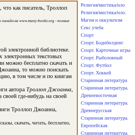
Религия/мистика/нло
 что как писатель, Троллоп
Религия/мистика/нло.
Магия и оккультизм
 онлайн на www.many-books.org - полные
Секс учеба
Спорт
Спорт. Бодибилдинг
той электронной библиотеке.
Спорт. Карточные игры
ых электронных текстовых
Спорт. Рыболовный
и можно бесплатно скачать и
Спорт. Футбол
Джоанна, то можно поискать
Спорт. Хоккей
ию, в том числе и по книгам
Старинная литература
Старинная литература.
иги автора
Троллоп Джоанна
,
 своей где-нибудь на своей
Древневосточная
Старинная литература.
книги Троллоп Джоанна,
Древнерусская
Старинная литература.
казы, скачать, читать, бесплатно,
Европейская
Старинная литература.