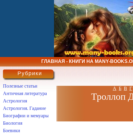
ГЛАВНАЯ - КНИГИ НА MANY-BOOKS.
Рубрики
Полезные статьи
А
Б
В
Г
Античная литература
Троллоп Д
Астрология
Астрология. Гадание
Биографии и мемуары
Биология
Боевики