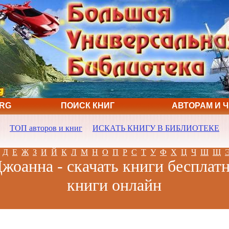
ORG
ПОИСК КНИГ
АВТОРАМ И 
ТОП авторов и книг
ИСКАТЬ КНИГУ В БИБЛИОТЕКЕ
Д
Е
Ж
З
И
Й
К
Л
М
Н
О
П
Р
С
Т
У
Ф
Х
Ц
Ч
Ш
Щ
жоанна - скачать книги бесплатн
книги онлайн