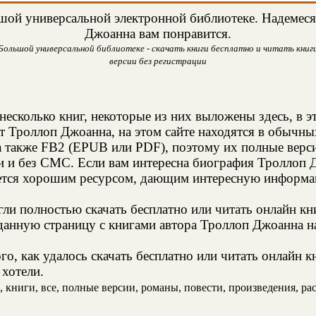
ой универсальной электронной библиотеке. Надемеся,
Джоанна вам понравится.
ольшой универсальной библиотеке - скачать книги бесплатно и читать книги
версии без регистрации
несколько книг, некоторые из них выложены здесь, в э
т Троллоп Джоанна, на этом сайте находятся в обычн
а также FB2 (EPUB или PDF), поэтому их полные верси
ии и без СМС. Если вам интересна биография Троллоп 
яется хорошим ресурсом, дающим интересную информац
и полностью скачать бесплатно или читать онлайн кн
данную страницу с книгами автора Троллоп Джоанна на
о, как удалось скачать бесплатно или читать онлайн 
 хотели.
книги, все, полные версии, романы, повести, произведения, расс