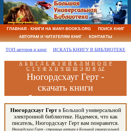
ГЛАВНАЯ - КНИГИ НА MANY-BOOKS.ORG
ПОИСК КНИГ
АВТОРАМ И ЧИТАТЕЛЯМ КНИГ
КОНТАКТЫ
ТОП авторов и книг
ИСКАТЬ КНИГУ В БИБЛИОТЕКЕ
А
Б
В
Г
Д
Е
Ж
З
И
Й
К
Л
М
Н
О
П
Р
С
Т
У
Ф
Х
Ц
Ч
Ш
Щ
Э
Ю
Я
AZ
Нюгордсхауг Герт -
скачать книги
бесплатно и читать
книги онлайн
Нюгордсхауг Герт
в Большой универсальной
электронной библиотеке. Надемеся, что как
писатель, Нюгордсхауг Герт вам понравится.
Нюгордсхауг Герт - страница автора в Большой универсальной