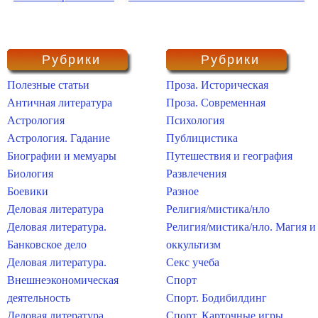
Рубрики
Рубрики
Полезные статьи
Проза. Историческая
Античная литература
Проза. Современная
Астрология
Психология
Астрология. Гадание
Публицистика
Биографии и мемуары
Путешествия и география
Биология
Развлечения
Боевики
Разное
Деловая литература
Религия/мистика/нло
Деловая литература.
Религия/мистика/нло. Магия и
Банковское дело
оккультизм
Деловая литература.
Секс учеба
Внешнеэкономическая
Спорт
деятельность
Спорт. Бодибилдинг
Деловая литература.
Спорт. Карточные игры